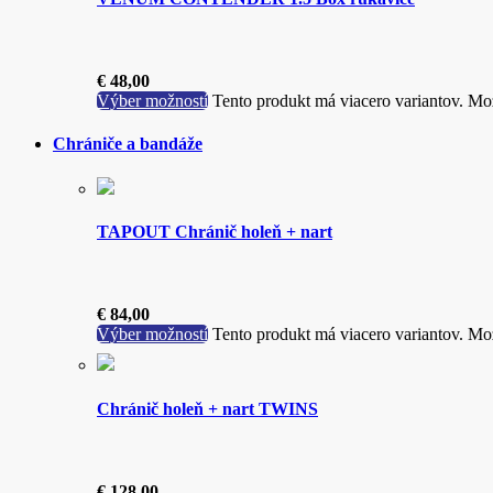
€
48,00
Výber možností
Tento produkt má viacero variantov. Mož
Chrániče a bandáže
TAPOUT Chránič holeň + nart
€
84,00
Výber možností
Tento produkt má viacero variantov. Mož
Chránič holeň + nart TWINS
€
128,00