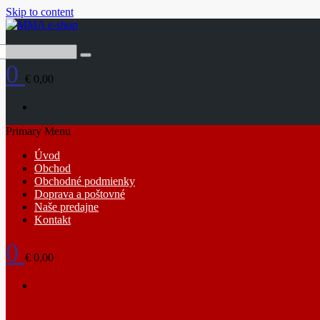
Skip to content
0
€ 0,00
Primary Menu
Úvod
Obchod
Obchodné podmienky
Doprava a poštovné
Naše predajne
Kontakt
0
€ 0,00