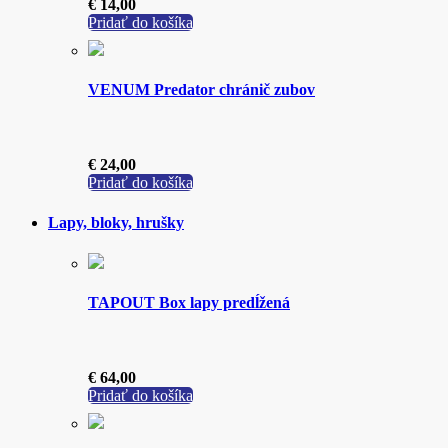
€
14,00
Pridať do košíka
VENUM Predator chránič zubov
€
24,00
Pridať do košíka
Lapy, bloky, hrušky
TAPOUT Box lapy predĺžená
€
64,00
Pridať do košíka