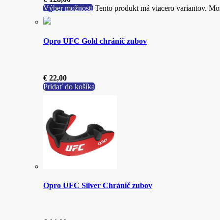
Výber možností
Tento produkt má viacero variantov. Mož
Opro UFC Gold chránič zubov
€
22,00
Pridať do košíka
Opro UFC Silver Chránič zubov