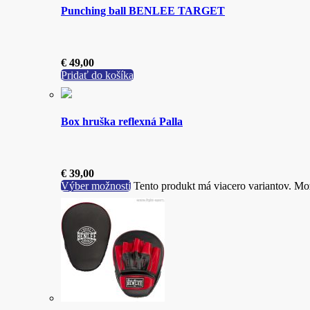
Punching ball BENLEE TARGET
€
49,00
Pridať do košíka
Box hruška reflexná Palla
€
39,00
Výber možností
Tento produkt má viacero variantov. Mož