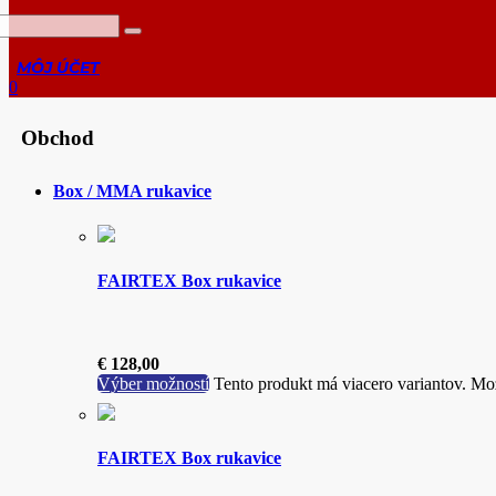
0
Obchod
Box / MMA rukavice
FAIRTEX Box rukavice
€
128,00
Výber možností
Tento produkt má viacero variantov. Mož
FAIRTEX Box rukavice