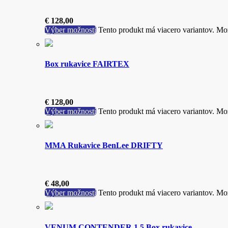
€
128,00
Výber možností
Tento produkt má viacero variantov. Mož
Box rukavice FAIRTEX
€
128,00
Výber možností
Tento produkt má viacero variantov. Mož
MMA Rukavice BenLee DRIFTY
€
48,00
Výber možností
Tento produkt má viacero variantov. Mož
VENUM CONTENDER 1.5 Box rukavice