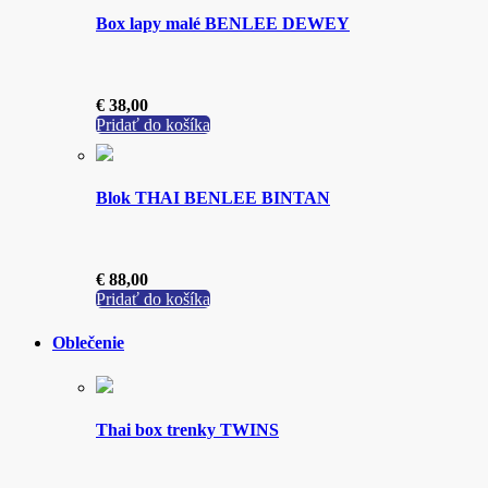
Box lapy malé BENLEE DEWEY
€
38,00
Pridať do košíka
Blok THAI BENLEE BINTAN
€
88,00
Pridať do košíka
Oblečenie
Thai box trenky TWINS