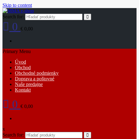
Skip to content
Search for:
0
€ 0,00
Primary Menu
Úvod
Obchod
Obchodné podmienky
Doprava a poštovné
Naše predajne
Kontakt
0
€ 0,00
x
Search for: