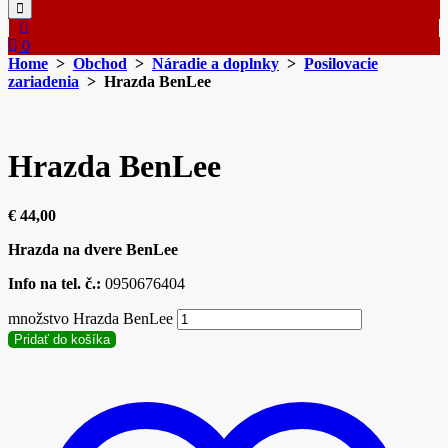
0
Home
>
Obchod
>
Náradie a doplnky
>
Posilovacie
zariadenia
> Hrazda BenLee
Hrazda BenLee
€
44,00
Hrazda na dvere BenLee
Info na tel. č.:
0950676404
množstvo Hrazda BenLee
Pridať do košíka