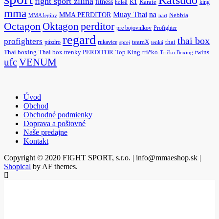
Katsudo
fight sport žilina
fitness
K1
Karate
king
holeň
mma
na
Muay Thai
MMA PERDITOR
Nebbia
MMA legíny
nart
Octagon
Oktagon
perditor
pre bojovníkov
Profighter
regard
thai box
profighters
púzdro
rukavice
teamX
thai
sprej
tenká
Thai boxing
Thai box trenky PERDITOR
Top King
tričko
twins
Tričko Boxing
ufc
VENUM
Úvod
Obchod
Obchodné podmienky
Doprava a poštovné
Naše predajne
Kontakt
Copyright © 2020 FIGHT SPORT, s.r.o. | info@mmaeshop.sk
|
Shopical
by AF themes.