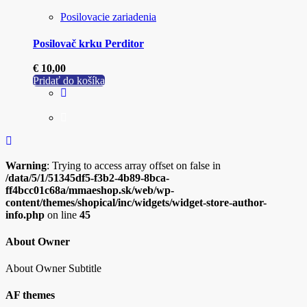
Posilovacie zariadenia
Posilovač krku Perditor
€
10,00
Pridať do košíka
Warning
: Trying to access array offset on false in
/data/5/1/51345df5-f3b2-4b89-8bca-
ff4bcc01c68a/mmaeshop.sk/web/wp-
content/themes/shopical/inc/widgets/widget-store-author-
info.php
on line
45
About Owner
About Owner Subtitle
AF themes