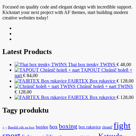
Focused on quality code and elegant design with incredible support.
Kickstart your next project with AF themes, start building modern
creative websites today!
Latest Products
Thai box trenky TWINS
€
48,00
TAPOUT Chránič holeň +
nart
€
84,00
FAIRTEX Box rukavice
€
128,00
Chránič holeň + nart TWINS
€
128,00
FAIRTEX Box rukavice
€
128,00
Tagy produktu
fight
boxing
box
benlee
box rukavice
-
chranič
+
Bandáž rúk na box
sport