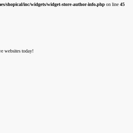
/shopical/inc/widgets/widget-store-author-info.php
on line
45
ve websites today!