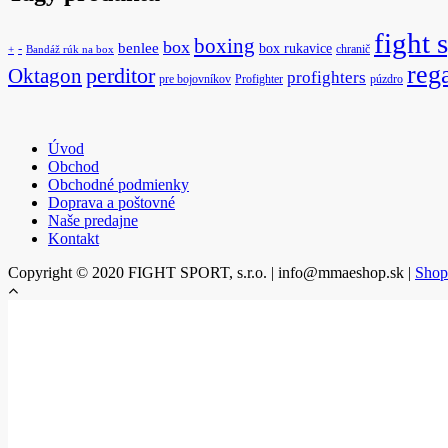
fight 
boxing
box
benlee
box rukavice
-
chranič
+
Bandáž rúk na box
reg
Oktagon
perditor
profighters
pre bojovníkov
Profighter
púzdro
Úvod
Obchod
Obchodné podmienky
Doprava a poštovné
Naše predajne
Kontakt
Copyright © 2020 FIGHT SPORT, s.r.o. | info@mmaeshop.sk
|
Shop