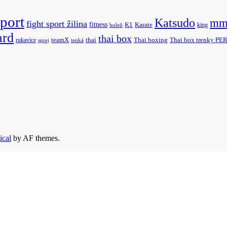
sport
Katsudo
mm
fight sport žilina
fitness
K1
Karate
king
holeň
ard
thai box
rukavice
teamX
thai
Thai boxing
Thai box trenky P
sprej
tenká
ical
by AF themes.