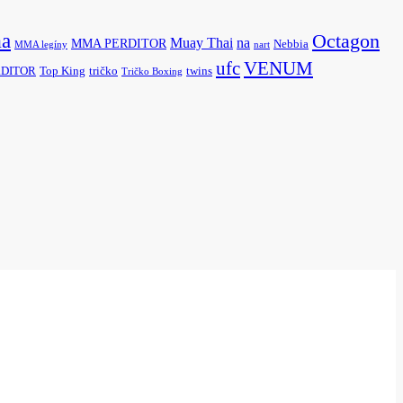
a
Octagon
na
Muay Thai
MMA PERDITOR
Nebbia
MMA legíny
nart
ufc
VENUM
ERDITOR
Top King
tričko
twins
Tričko Boxing