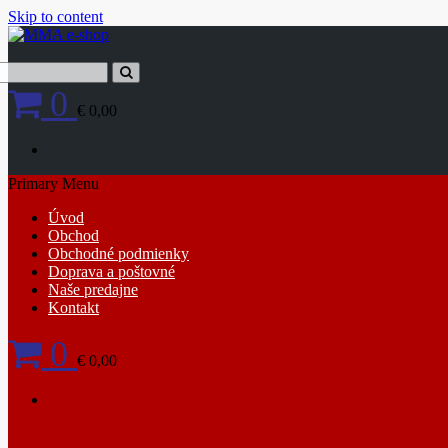
Skip to content
0
€ 0,00
Primary Menu
Úvod
Obchod
Obchodné podmienky
Doprava a poštovné
Naše predajne
Kontakt
0
€ 0,00