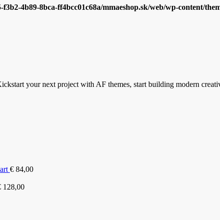
5-f3b2-4b89-8bca-ff4bcc01c68a/mmaeshop.sk/web/wp-content/themes
ickstart your next project with AF themes, start building modern creati
art
€
84,00
€
128,00