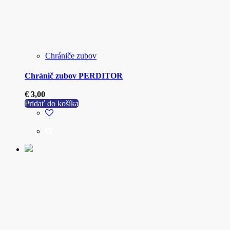
Chrániče zubov
Chránič zubov PERDITOR
€
3,00
Pridať do košíka