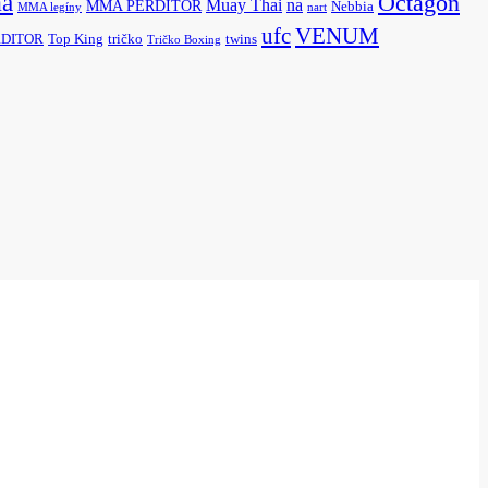
a
Octagon
na
Muay Thai
MMA PERDITOR
Nebbia
MMA legíny
nart
ufc
VENUM
ERDITOR
Top King
tričko
twins
Tričko Boxing