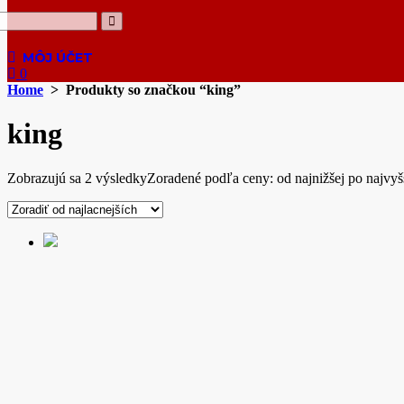
0
Home
> Produkty so značkou “king”
king
Zobrazujú sa 2 výsledky
Zoradené podľa ceny: od najnižšej po najvyš