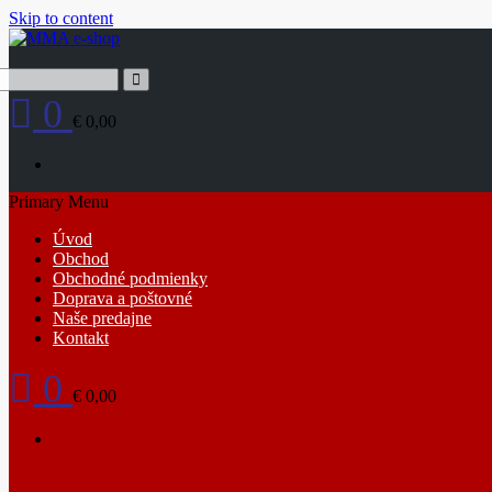
Skip to content
0
€ 0,00
Primary Menu
Úvod
Obchod
Obchodné podmienky
Doprava a poštovné
Naše predajne
Kontakt
0
€ 0,00