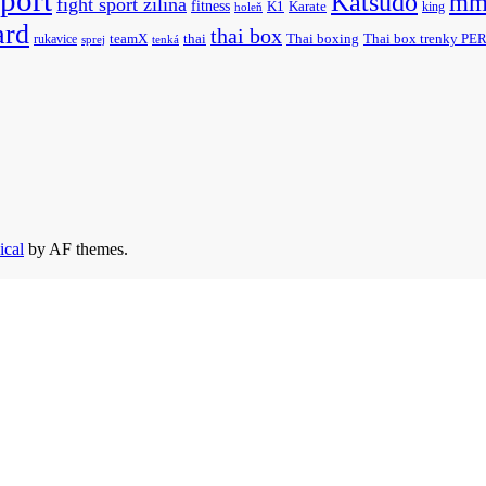
Katsudo
mm
fight sport žilina
fitness
K1
Karate
king
holeň
ard
thai box
rukavice
teamX
thai
Thai boxing
Thai box trenky P
sprej
tenká
ical
by AF themes.