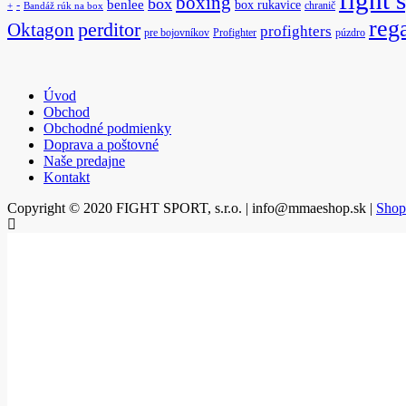
boxing
box
benlee
box rukavice
-
chranič
+
Bandáž rúk na box
reg
Oktagon
perditor
profighters
pre bojovníkov
Profighter
púzdro
Úvod
Obchod
Obchodné podmienky
Doprava a poštovné
Naše predajne
Kontakt
Copyright © 2020 FIGHT SPORT, s.r.o. | info@mmaeshop.sk
|
Shop