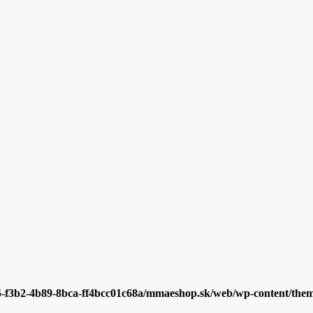
5-f3b2-4b89-8bca-ff4bcc01c68a/mmaeshop.sk/web/wp-content/themes