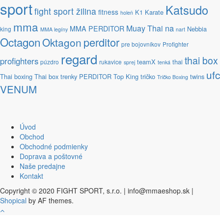
sport
Katsudo
fight sport žilina
fitness
K1
Karate
holeň
mma
na
Muay Thai
MMA PERDITOR
Nebbia
king
MMA legíny
nart
Octagon
perditor
Oktagon
pre bojovníkov
Profighter
regard
thai box
profighters
teamX
thai
púzdro
rukavice
sprej
tenká
ufc
Thai boxing
Thai box trenky PERDITOR
Top King
tričko
twins
Tričko Boxing
VENUM
Úvod
Obchod
Obchodné podmienky
Doprava a poštovné
Naše predajne
Kontakt
Copyright © 2020 FIGHT SPORT, s.r.o. | info@mmaeshop.sk
|
Shopical
by AF themes.