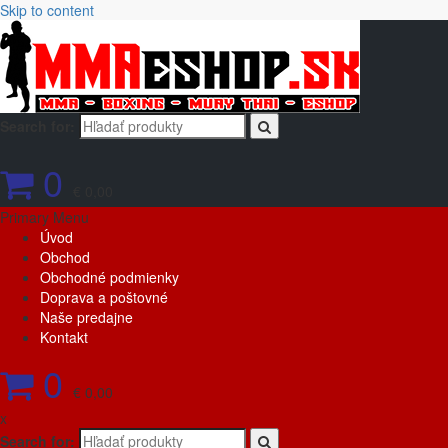
Skip to content
Search for:
0
€ 0,00
Primary Menu
Úvod
Obchod
Obchodné podmienky
Doprava a poštovné
Naše predajne
Kontakt
0
€ 0,00
x
Search for: