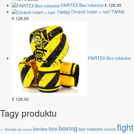
FAIRTEX Box rukavice
€
128,00
Chránič holeň + nart TWINS
€
128,00
FAIRTEX Box rukavice
€
128,00
Tagy produktu
fight
boxing
box
benlee
box rukavice
-
chranič
+
Bandáž rúk na box