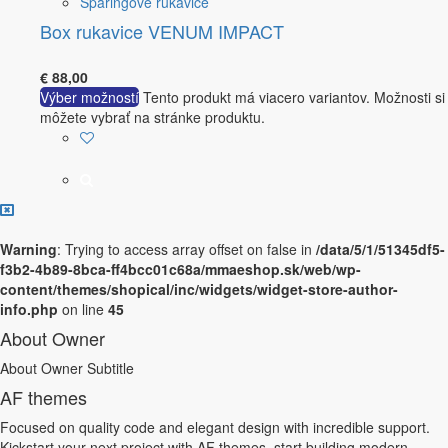
Sparingové rukavice
Box rukavice VENUM IMPACT
€
88,00
Výber možností
Tento produkt má viacero variantov. Možnosti si
môžete vybrať na stránke produktu.
Warning
: Trying to access array offset on false in
/data/5/1/51345df5-
f3b2-4b89-8bca-ff4bcc01c68a/mmaeshop.sk/web/wp-
content/themes/shopical/inc/widgets/widget-store-author-
info.php
on line
45
About Owner
About Owner Subtitle
AF themes
Focused on quality code and elegant design with incredible support.
Kickstart your next project with AF themes, start building modern