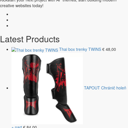
creative websites today!
Latest Products
Thai box trenky TWINS
€
48,00
TAPOUT Chránič holeň
+ nart
€
84,00