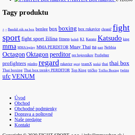
Tagy produktu
fight
boxing
box
benlee
box rukavice
-
chranič
+
Bandáž rúk na box
sport
Katsudo
fight sport žilina
fitness
K1
Karate
king
holeň
mma
na
Muay Thai
MMA PERDITOR
Nebbia
MMA legíny
nart
Octagon
Oktagon
perditor
pre bojovníkov
Profighter
regard
thai box
profighters
púzdro
rukavice
teamX
thai
sprej
tenká
Thai boxing
Thai box trenky PERDITOR
Top King
tričko
twins
Tričko Boxing
ufc
VENUM
Úvod
Obchod
Obchodné podmienky
Doprava a poštovné
Naše predajne
Kontakt