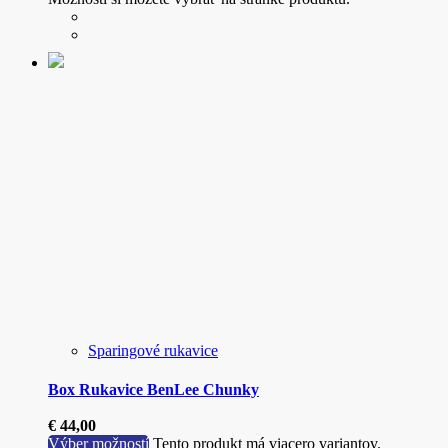
Sparingové rukavice
Box Rukavice BenLee Chunky
€
44,00
Výber možností
Tento produkt má viacero variantov.