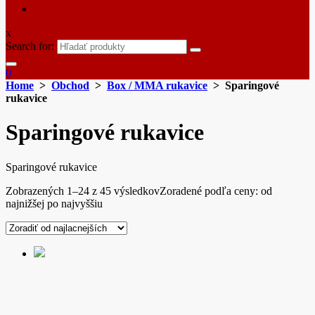
x
Search for:
0
Home
>
Obchod
>
Box / MMA rukavice
> Sparingové
rukavice
Sparingové rukavice
Sparingové rukavice
Zobrazených 1–24 z 45 výsledkov
Zoradené podľa ceny: od
najnižšej po najvyššiu