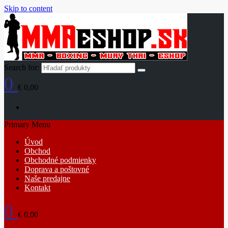
Skip to content
Search for:
0
€ 0,00
Primary Menu
Úvod
Obchod
Obchodné podmienky
Doprava a poštovné
Naše predajne
Kontakt
0
€ 0,00