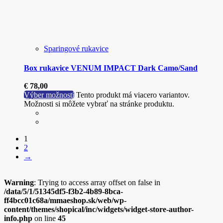
Sparingové rukavice
Box rukavice VENUM IMPACT Dark Camo/Sand
€
78,00
Výber možností
Tento produkt má viacero variantov.
Možnosti si môžete vybrať na stránke produktu.
1
2
→
Warning
: Trying to access array offset on false in
/data/5/1/51345df5-f3b2-4b89-8bca-
ff4bcc01c68a/mmaeshop.sk/web/wp-
content/themes/shopical/inc/widgets/widget-store-author-
info.php
on line
45