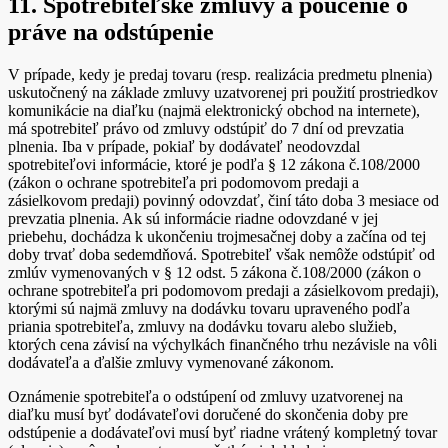
11. Spotrebiteľské zmluvy a poučenie o
práve na odstúpenie
V prípade, kedy je predaj tovaru (resp. realizácia predmetu plnenia)
uskutočnený na základe zmluvy uzatvorenej pri použití prostriedkov
komunikácie na diaľku (najmä elektronický obchod na internete),
má spotrebiteľ právo od zmluvy odstúpiť do 7 dní od prevzatia
plnenia. Iba v prípade, pokiaľ by dodávateľ neodovzdal
spotrebiteľovi informácie, ktoré je podľa § 12 zákona č.108/2000
(zákon o ochrane spotrebiteľa pri podomovom predaji a
zásielkovom predaji) povinný odovzdať, činí táto doba 3 mesiace od
prevzatia plnenia. Ak sú informácie riadne odovzdané v jej
priebehu, dochádza k ukončeniu trojmesačnej doby a začína od tej
doby trvať doba sedemdňová. Spotrebiteľ však nemôže odstúpiť od
zmlúv vymenovaných v § 12 odst. 5 zákona č.108/2000 (zákon o
ochrane spotrebiteľa pri podomovom predaji a zásielkovom predaji),
ktorými sú najmä zmluvy na dodávku tovaru upraveného podľa
priania spotrebiteľa, zmluvy na dodávku tovaru alebo služieb,
ktorých cena závisí na výchylkách finančného trhu nezávisle na vôli
dodávateľa a ďalšie zmluvy vymenované zákonom.
Oznámenie spotrebiteľa o odstúpení od zmluvy uzatvorenej na
diaľku musí byť dodávateľovi doručené do skončenia doby pre
odstúpenie a dodávateľovi musí byť riadne vrátený kompletný tovar