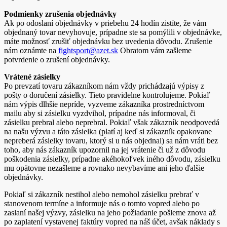
Podmienky zrušenia objednávky
Ak po odoslaní objednávky v priebehu 24 hodín zistíte, že vám
objednaný tovar nevyhovuje, prípadne ste sa pomýlili v objednávke,
máte možnosť zrušiť objednávku bez uvedenia dôvodu. Zrušenie
nám oznámte na
fightsport@azet.sk
Obratom vám zašleme
potvrdenie o zrušení objednávky.
Vrátené zásielky
Po prevzatí tovaru zákazníkom nám vždy prichádzajú výpisy z
pošty o doručení zásielky. Tieto pravidelne kontrolujeme. Pokiaľ
nám výpis dlhšie nepríde, vyzveme zákazníka prostredníctvom
mailu aby si zásielku vyzdvihol, prípadne nás informoval, či
zásielku prebral alebo neprebral. Pokiaľ však zákazník neodpovedá
na našu výzvu a táto zásielka (platí aj keď si zákazník opakovane
nepreberá zásielky tovaru, ktorý si u nás objednal) sa nám vráti bez
toho, aby nás zákazník upozornil na jej vrátenie či už z dôvodu
poškodenia zásielky, prípadne akéhokoľvek iného dôvodu, zásielku
mu opätovne nezašleme a rovnako nevybavíme ani jeho ďalšie
objednávky.
Pokiaľ si zákazník nestihol alebo nemohol zásielku prebrať v
stanovenom termíne a informuje nás o tomto vopred alebo po
zaslaní našej výzvy, zásielku na jeho požiadanie pošleme znova až
po zaplatení vystavenej faktúry vopred na náš účet, avšak náklady s