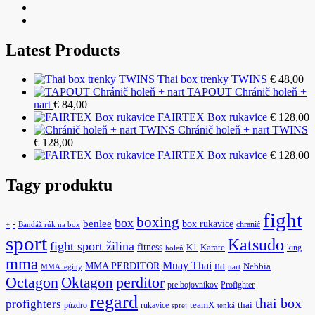
Latest Products
Thai box trenky TWINS
€
48,00
TAPOUT Chránič holeň +
nart
€
84,00
FAIRTEX Box rukavice
€
128,00
Chránič holeň + nart TWINS
€
128,00
FAIRTEX Box rukavice
€
128,00
Tagy produktu
fight
boxing
box
benlee
box rukavice
-
chranič
+
Bandáž rúk na box
sport
Katsudo
fight sport žilina
fitness
K1
Karate
king
holeň
mma
na
Muay Thai
MMA PERDITOR
Nebbia
MMA legíny
nart
Octagon
Oktagon
perditor
pre bojovníkov
Profighter
regard
thai box
profighters
púzdro
rukavice
teamX
thai
sprej
tenká