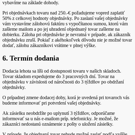
vybavíme na základe dohody.
Pri objednávkach tovaru nad 250.-€ požadujeme vopred zaplatiť
50% z celkovej hodnoty objednávky. Po zaslaní vašej objednávky
vám vystavíme zálohovú faktúru s vypočítanou sumou, ktorú vám
zašleme mailom a po jej uhradení objednaný tovar zašleme na
dobierku. Záloha pri objednávke je nevratná v prípade, ak zákazník
objednávku zruší. Pokiaľ z akéhokoľvek dôvodu nie je možné tovar
dodať, zálohu zákazníkovi vrátime v plnej výške.
6. Termín dodania
Dodacia lehota sa líši od dostupnosti tovaru v našich skladoch.
Tovar skladom expedujeme do 3 pracovných dní. Tovar na
objednávku v závislosti od náročnosti do 3 týždňov po obdržaní
objednávky.
O prípadnej zmene dodacej doby, korá je uvedená pri tovaroch vás
budeme informovať pri potvrdení vašej objednávky.
Ak zásielku neobdržíte po uplynutí 3 týždňov, odporúčame
informovať sa u nás e-mailom príp. telefonicky. Je možné, že
zákazníci nedostanú oznámenie z pošty o uložení zásielky.
V prípade, že objednaný tovar nebude možné zaslať podľa vyššie