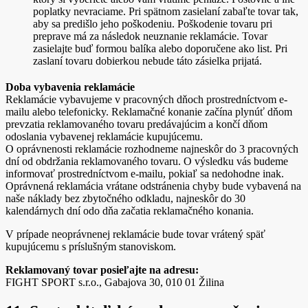
poplatky nevraciame. Pri spätnom zasielaní zabaľte tovar tak,
aby sa predišlo jeho poškodeniu. Poškodenie tovaru pri
preprave má za následok neuznanie reklamácie. Tovar
zasielajte buď formou balíka alebo doporučene ako list. Pri
zaslaní tovaru dobierkou nebude táto zásielka prijatá.
Doba vybavenia reklamácie
Reklamácie vybavujeme v pracovných dňoch prostredníctvom e-
mailu alebo telefonicky. Reklamačné konanie začína plynúť dňom
prevzatia reklamovaného tovaru predávajúcim a končí dňom
odoslania vybavenej reklamácie kupujúcemu.
O oprávnenosti reklamácie rozhodneme najneskôr do 3 pracovných
dní od obdržania reklamovaného tovaru. O výsledku vás budeme
informovať prostredníctvom e-mailu, pokiaľ sa nedohodne inak.
Oprávnená reklamácia vrátane odstránenia chyby bude vybavená na
naše náklady bez zbytočného odkladu, najneskôr do 30
kalendárnych dní odo dňa začatia reklamačného konania.
V prípade neoprávnenej reklamácie bude tovar vrátený späť
kupujúcemu s príslušným stanoviskom.
Reklamovaný tovar posieľajte na adresu:
FIGHT SPORT s.r.o., Gabajova 30, 010 01 Žilina