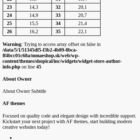
23
14,3
32
20,1
24
14,9
33
20,7
25
15,5
34
21,4
26
16,2
35
22,1
Warning
: Trying to access array offset on false in
/data/5/1/51345df5-f3b2-4b89-8bca-
ff4bcc01c68a/mmaeshop.sk/web/wp-
content/themes/shopical/inc/widgets/widget-store-author-
info.php
on line
45
About Owner
About Owner Subtitle
AF themes
Focused on quality code and elegant design with incredible support.
Kickstart your next project with AF themes, start building modern
creative websites today!