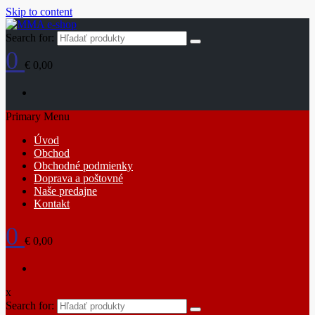
Skip to content
Search for:
0
€ 0,00
Primary Menu
Úvod
Obchod
Obchodné podmienky
Doprava a poštovné
Naše predajne
Kontakt
0
€ 0,00
x
Search for: