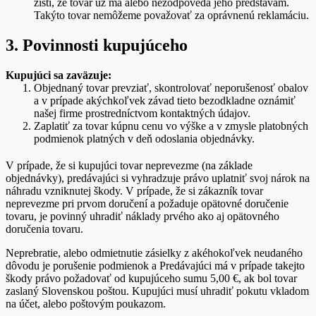
zistí, že tovar už má alebo nezodpovedá jeho predstavám.
Takýto tovar nemôžeme považovať za oprávnenú reklamáciu.
3. Povinnosti kupujúceho
Kupujúci sa zaväzuje:
Objednaný tovar prevziať, skontrolovať neporušenosť obalov
a v prípade akýchkoľvek závad tieto bezodkladne oznámiť
našej firme prostredníctvom kontaktných údajov.
Zaplatiť za tovar kúpnu cenu vo výške a v zmysle platobných
podmienok platných v deň odoslania objednávky.
V prípade, že si kupujúci tovar neprevezme (na základe
objednávky), predávajúci si vyhradzuje právo uplatniť svoj nárok na
náhradu vzniknutej škody. V prípade, že si zákazník tovar
neprevezme pri prvom doručení a požaduje opätovné doručenie
tovaru, je povinný uhradiť náklady prvého ako aj opätovného
doručenia tovaru.
Neprebratie, alebo odmietnutie zásielky z akéhokoľvek neudaného
dôvodu je porušenie podmienok a Predávajúci má v prípade takejto
škody právo požadovať od kupujúceho sumu 5,00 €, ak bol tovar
zaslaný Slovenskou poštou. Kupujúci musí uhradiť pokutu vkladom
na účet, alebo poštovým poukazom.