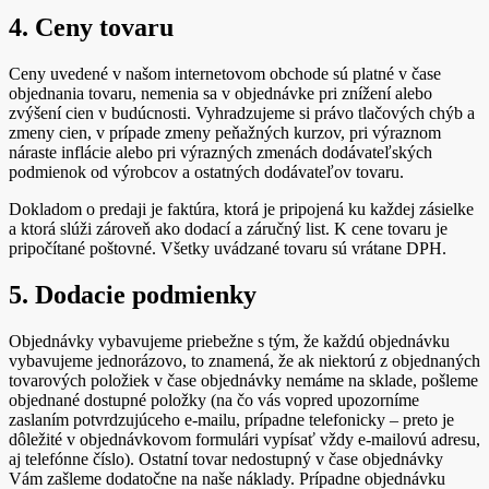
4. Ceny tovaru
Ceny uvedené v našom internetovom obchode sú platné v čase
objednania tovaru, nemenia sa v objednávke pri znížení alebo
zvýšení cien v budúcnosti. Vyhradzujeme si právo tlačových chýb a
zmeny cien, v prípade zmeny peňažných kurzov, pri výraznom
náraste inflácie alebo pri výrazných zmenách dodávateľských
podmienok od výrobcov a ostatných dodávateľov tovaru.
Dokladom o predaji je faktúra, ktorá je pripojená ku každej zásielke
a ktorá slúži zároveň ako dodací a záručný list. K cene tovaru je
pripočítané poštovné. Všetky uvádzané tovaru sú vrátane DPH.
5. Dodacie podmienky
Objednávky vybavujeme priebežne s tým, že každú objednávku
vybavujeme jednorázovo, to znamená, že ak niektorú z objednaných
tovarových položiek v čase objednávky nemáme na sklade, pošleme
objednané dostupné položky (na čo vás vopred upozorníme
zaslaním potvrdzujúceho e-mailu, prípadne telefonicky – preto je
dôležité v objednávkovom formulári vypísať vždy e-mailovú adresu,
aj telefónne číslo). Ostatní tovar nedostupný v čase objednávky
Vám zašleme dodatočne na naše náklady. Prípadne objednávku