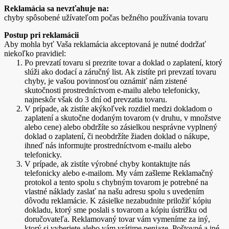
Reklamácia sa nevzťahuje na:
chyby spôsobené užívateľom počas bežného používania tovaru
Postup pri reklamácii
Aby mohla byť Vaša reklamácia akceptovaná je nutné dodržať
niekoľko pravidiel:
Po prevzatí tovaru si prezrite tovar a doklad o zaplatení, ktorý
slúži ako dodací a záručný list. Ak zistíte pri prevzatí tovaru
chyby, je vašou povinnosťou oznámiť nám zistené
skutočnosti prostredníctvom e-mailu alebo telefonicky,
najneskôr však do 3 dní od prevzatia tovaru.
V prípade, ak zistíte akýkoľvek rozdiel medzi dokladom o
zaplatení a skutočne dodaným tovarom (v druhu, v množstve
alebo cene) alebo obdržíte so zásielkou nesprávne vyplnený
doklad o zaplatení, či neobdržíte žiaden doklad o nákupe,
ihneď nás informujte prostredníctvom e-mailu alebo
telefonicky.
V prípade, ak zistíte výrobné chyby kontaktujte nás
telefonicky alebo e-mailom. My vám zašleme Reklamačný
protokol a tento spolu s chybným tovarom je potrebné na
vlastné náklady zaslať na našu adresu spolu s uvedením
dôvodu reklamácie. K zásielke nezabudnite priložiť kópiu
dokladu, ktorý sme poslali s tovarom a kópiu ústrižku od
doručovateľa. Reklamovaný tovar vám vymeníme za iný,
ktorý si vyberiete alebo vám vrátime peniaze. Poštovné a iné