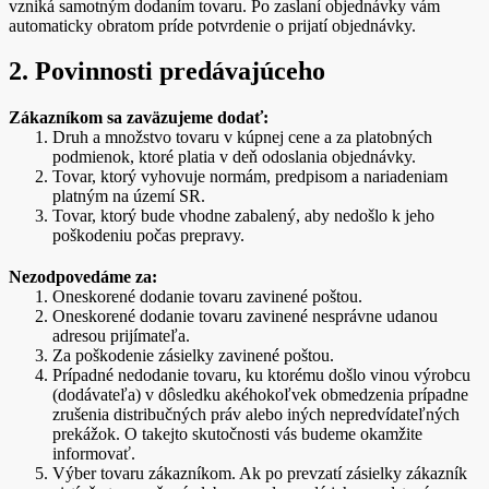
vzniká samotným dodaním tovaru. Po zaslaní objednávky vám
automaticky obratom príde potvrdenie o prijatí objednávky.
2. Povinnosti predávajúceho
Zákazníkom sa zaväzujeme dodať:
Druh a množstvo tovaru v kúpnej cene a za platobných
podmienok, ktoré platia v deň odoslania objednávky.
Tovar, ktorý vyhovuje normám, predpisom a nariadeniam
platným na území SR.
Tovar, ktorý bude vhodne zabalený, aby nedošlo k jeho
poškodeniu počas prepravy.
Nezodpovedáme za:
Oneskorené dodanie tovaru zavinené poštou.
Oneskorené dodanie tovaru zavinené nesprávne udanou
adresou prijímateľa.
Za poškodenie zásielky zavinené poštou.
Prípadné nedodanie tovaru, ku ktorému došlo vinou výrobcu
(dodávateľa) v dôsledku akéhokoľvek obmedzenia prípadne
zrušenia distribučných práv alebo iných nepredvídateľných
prekážok. O takejto skutočnosti vás budeme okamžite
informovať.
Výber tovaru zákazníkom. Ak po prevzatí zásielky zákazník