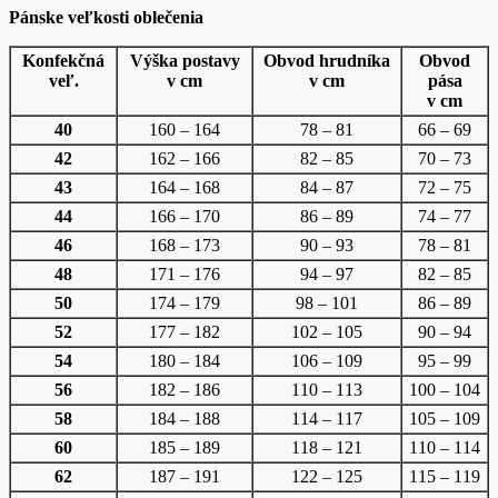
Pánske veľkosti oblečenia
Konfekčná
Výška postavy
Obvod hrudníka
Obvod
veľ.
v cm
v cm
pása
v cm
40
160 – 164
78 – 81
66 – 69
42
162 – 166
82 – 85
70 – 73
43
164 – 168
84 – 87
72 – 75
44
166 – 170
86 – 89
74 – 77
46
168 – 173
90 – 93
78 – 81
48
171 – 176
94 – 97
82 – 85
50
174 – 179
98 – 101
86 – 89
52
177 – 182
102 – 105
90 – 94
54
180 – 184
106 – 109
95 – 99
56
182 – 186
110 – 113
100 – 104
58
184 – 188
114 – 117
105 – 109
60
185 – 189
118 – 121
110 – 114
62
187 – 191
122 – 125
115 – 119