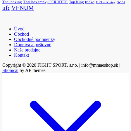
Thai boxing
Thai box trenky PERDITOR
Top King
tričko
twins
Tričko Boxing
ufc
VENUM
Úvod
Obchod
Obchodné podmienky
Doprava a poštovné
Naše predajne
Kontakt
Copyright © 2020 FIGHT SPORT, s.r.o. | info@mmaeshop.sk
|
Shopical
by AF themes.