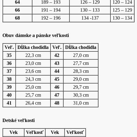
64
189 – 193
126 – 129
120 – 124
66
191 – 194
130 – 133
125 – 129
68
192 – 196
134 -137
130 – 134
Obuv dámske a pánske veľkosti
Veľ.
Dĺžka chodidla
Veľ.
Dĺžka chodidla
35
22,3 cm
42
27,0 cm
36
23,0 cm
43
27,7 cm
37
23,6 cm
44
28,3 cm
38
24,3 cm
45
29,0 cm
39
25,0 cm
46
29,7 cm
40
25,7 cm
47
30,3 cm
41
26,4 cm
48
31,0 cm
Detské veľkosti
Vek
Veľkosť
Vek
Veľkosť