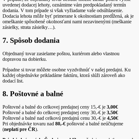
uvedenej dodacej lehoty, oznámime vám predpokladaný termín
dodania. V tom prípade si však vyžiadame vaše odsúhlasenie.
Dodacia lehota môže byť primerane k okolnostiam predĺžená, ak je
omeškanie spôsobené okolnosťami nami nezavinenými (meškanie
zásielky, strata zásielky…).
7. Spôsob dodania
Objednaný tovar zasielame poštou, kuriérom alebo vlastnou
dopravou na dobierku.
Prípadne si tovar môžete osobne vyzdvihnúť v našej predajni. Ku
každej objednávke prikladáme faktúru, ktorá slúži zároveň ako
dodací list.
8. Poštovné a balné
Poštovné a balné do celkovej predajnej ceny 15,-€ je
3,00€
Poštovné a balné do celkovej predajnej ceny 30,-€ je
3,50€
Poštovné a balné nad celkovú predajnú cenu 30,-€ je
4,50€
Pri objednávke tovaru nad
80,-€
poštovné a balné neúčtujeme
(
neplatí pre ČR
).