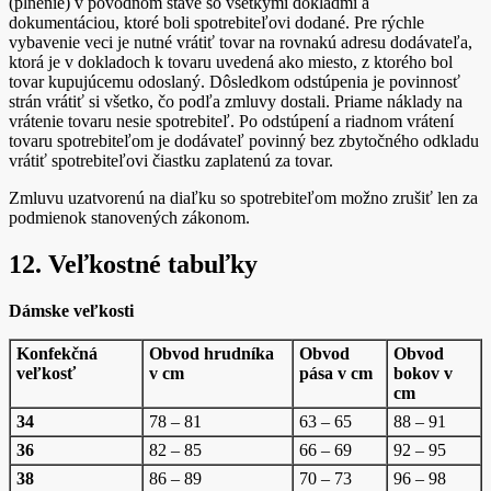
(plnenie) v pôvodnom stave so všetkými dokladmi a
dokumentáciou, ktoré boli spotrebiteľovi dodané. Pre rýchle
vybavenie veci je nutné vrátiť tovar na rovnakú adresu dodávateľa,
ktorá je v dokladoch k tovaru uvedená ako miesto, z ktorého bol
tovar kupujúcemu odoslaný. Dôsledkom odstúpenia je povinnosť
strán vrátiť si všetko, čo podľa zmluvy dostali. Priame náklady na
vrátenie tovaru nesie spotrebiteľ. Po odstúpení a riadnom vrátení
tovaru spotrebiteľom je dodávateľ povinný bez zbytočného odkladu
vrátiť spotrebiteľovi čiastku zaplatenú za tovar.
Zmluvu uzatvorenú na diaľku so spotrebiteľom možno zrušiť len za
podmienok stanovených zákonom.
12. Veľkostné tabuľky
Dámske veľkosti
Konfekčná
Obvod hrudníka
Obvod
Obvod
veľkosť
v cm
pása v cm
bokov v
cm
34
78 – 81
63 – 65
88 – 91
36
82 – 85
66 – 69
92 – 95
38
86 – 89
70 – 73
96 – 98