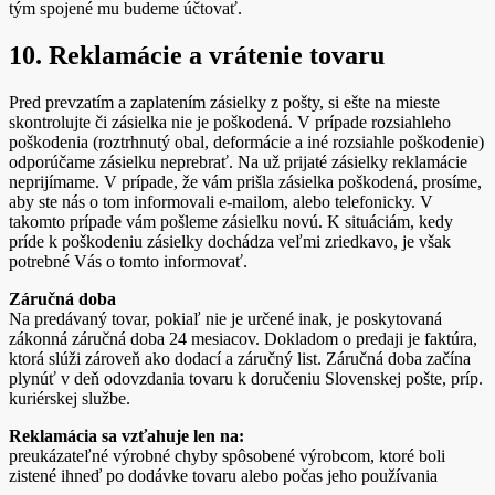
tým spojené mu budeme účtovať.
10. Reklamácie a vrátenie tovaru
Pred prevzatím a zaplatením zásielky z pošty, si ešte na mieste
skontrolujte či zásielka nie je poškodená. V prípade rozsiahleho
poškodenia (roztrhnutý obal, deformácie a iné rozsiahle poškodenie)
odporúčame zásielku neprebrať. Na už prijaté zásielky reklamácie
neprijímame. V prípade, že vám prišla zásielka poškodená, prosíme,
aby ste nás o tom informovali e-mailom, alebo telefonicky. V
takomto prípade vám pošleme zásielku novú. K situáciám, kedy
príde k poškodeniu zásielky dochádza veľmi zriedkavo, je však
potrebné Vás o tomto informovať.
Záručná doba
Na predávaný tovar, pokiaľ nie je určené inak, je poskytovaná
zákonná záručná doba 24 mesiacov. Dokladom o predaji je faktúra,
ktorá slúži zároveň ako dodací a záručný list. Záručná doba začína
plynúť v deň odovzdania tovaru k doručeniu Slovenskej pošte, príp.
kuriérskej službe.
Reklamácia sa vzťahuje len na:
preukázateľné výrobné chyby spôsobené výrobcom, ktoré boli
zistené ihneď po dodávke tovaru alebo počas jeho používania