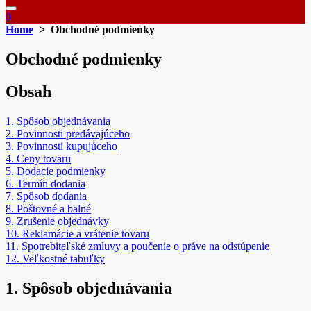
0
Home
> Obchodné podmienky
Obchodné podmienky
Obsah
1. Spôsob objednávania
2. Povinnosti predávajúceho
3. Povinnosti kupujúceho
4. Ceny tovaru
5. Dodacie podmienky
6. Termín dodania
7. Spôsob dodania
8. Poštovné a balné
9. Zrušenie objednávky
10. Reklamácie a vrátenie tovaru
11. Spotrebiteľské zmluvy a poučenie o práve na odstúpenie
12. Veľkostné tabuľky
1. Spôsob objednávania