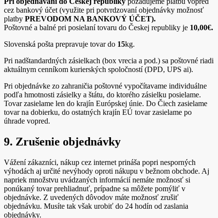
Pri objednávaní do Českej republiky
požadujeme platbu vopred
cez bankový účet (využite pri potvrdzovaní objednávky možnosť
platby
PREVODOM NA BANKOVÝ ÚČET).
Poštovné a balné pri posielaní tovaru do Českej republiky je
10,00€.
Slovenská pošta prepravuje tovar do
15
kg.
Pri nadštandardných zásielkach (box vrecia a pod.) sa poštovné riadi
aktuálnym cenníkom kurierských spoločností (DPD, UPS ai).
Pri objednávke zo zahraničia poštovné vypočítavame individuálne
podľa hmotnosti zásielky a štátu, do ktorého zásielku posielame.
Tovar zasielame len do krajín Európskej únie. Do Čiech zasielame
tovar na dobierku, do ostatných krajín EÚ tovar zasielame po
úhrade vopred.
9. Zrušenie objednávky
Vážení zákazníci, nákup cez internet prináša popri nesporných
výhodách aj určité nevýhody oproti nákupu v bežnom obchode. Aj
napriek množstvu uvádzaných informácií nemáte možnosť si
ponúkaný tovar prehliadnuť, prípadne sa môžete pomýliť v
objednávke. Z uvedených dôvodov máte možnosť zrušiť
objednávku. Musíte tak však urobiť do 24 hodín od zaslania
objednávky.