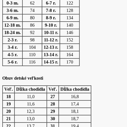
0-3 m.
62
6-7 r.
122
3-6 m.
74
7-8 r.
128
6-9 m.
80
8-9 r.
134
12-18 m.
86
9-10 r.
140
18-24 m.
92
10-11 r.
146
2-3 r.
98
11-12 r.
152
3-4 r.
104
12-13 r.
158
4-5 r.
110
13-14 r.
164
5-6 r.
116
14-15 r.
170
Obuv detské veľkosti
Veľ.
Dĺžka chodidla
Veľ.
Dĺžka chodidla
18
11,0
27
16,8
19
11,6
28
17,4
20
12,3
29
18,1
21
13,0
30
18,7
22
13,7
31
19,4