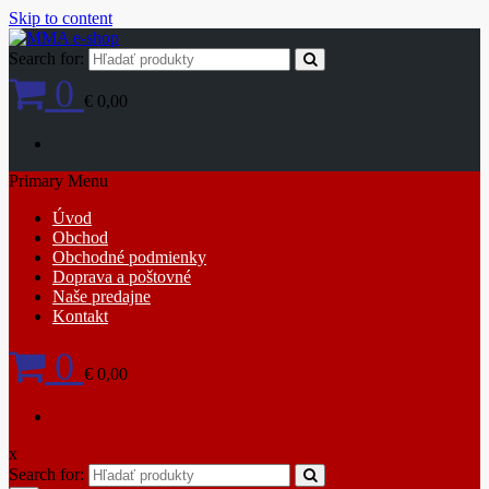
Skip to content
Search for:
0
€ 0,00
Primary Menu
Úvod
Obchod
Obchodné podmienky
Doprava a poštovné
Naše predajne
Kontakt
0
€ 0,00
x
Search for: