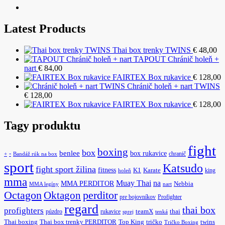
Latest Products
Thai box trenky TWINS
€
48,00
TAPOUT Chránič holeň +
nart
€
84,00
FAIRTEX Box rukavice
€
128,00
Chránič holeň + nart TWINS
€
128,00
FAIRTEX Box rukavice
€
128,00
Tagy produktu
fight
boxing
box
benlee
box rukavice
-
chranič
+
Bandáž rúk na box
sport
Katsudo
fight sport žilina
fitness
K1
Karate
king
holeň
mma
na
Muay Thai
MMA PERDITOR
Nebbia
MMA legíny
nart
Octagon
Oktagon
perditor
pre bojovníkov
Profighter
regard
thai box
profighters
púzdro
rukavice
teamX
thai
sprej
tenká
Thai boxing
Thai box trenky PERDITOR
Top King
tričko
twins
Tričko Boxing