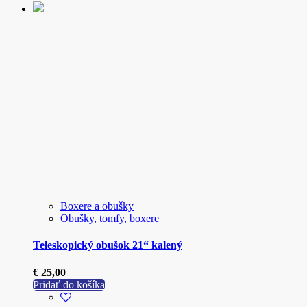
Boxere a obušky
Obušky, tomfy, boxere
Teleskopický obušok 21“ kalený
€
25,00
Pridať do košíka