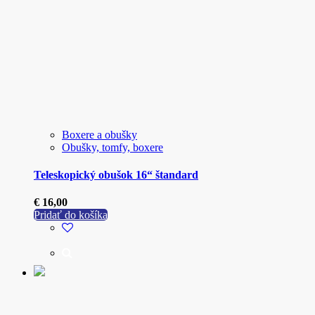
Boxere a obušky
Obušky, tomfy, boxere
Teleskopický obušok 16“ štandard
€
16,00
Pridať do košíka