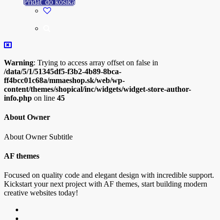
Pridať do košíka
Warning
: Trying to access array offset on false in
/data/5/1/51345df5-f3b2-4b89-8bca-
ff4bcc01c68a/mmaeshop.sk/web/wp-
content/themes/shopical/inc/widgets/widget-store-author-
info.php
on line
45
About Owner
About Owner Subtitle
AF themes
Focused on quality code and elegant design with incredible support.
Kickstart your next project with AF themes, start building modern
creative websites today!