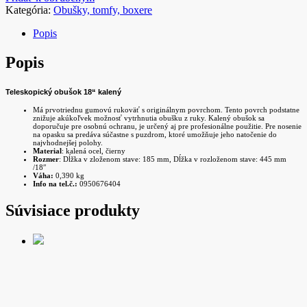
Kategória:
Obušky, tomfy, boxere
Popis
Popis
Teleskopický obušok 18“ kalený
Má prvotriednu gumovú rukoväť s originálnym povrchom. Tento povrch podstatne
znižuje akúkoľvek možnosť vytrhnutia obušku z ruky. Kalený obušok sa
doporučuje pre osobnú ochranu, je určený aj pre profesionálne použitie. Pre nosenie
na opasku sa predáva súčastne s puzdrom, ktoré umožňuje jeho natočenie do
najvhodnejšej polohy.
Material
: kalená ocel, čierny
Rozmer
: Dĺžka v zloženom stave: 185 mm, Dĺžka v rozloženom stave: 445 mm
/18″
Váha:
0,390 kg
Info na tel.č.:
0950676404
Súvisiace produkty