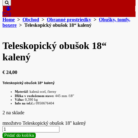
0
Home
>
Obchod
>
Obranné prostriedky
>
Obušky, tomfy,
boxere
> Teleskopický obušok 18“ kalený
Teleskopický obušok 18“
kalený
€
24,00
Teleskopický obušok 18“ kalený
Materiál
: kalená ocel, čierny
Dĺžka v rozloženom stave:
445 mm /18″
Váha:
0,390 kg
Info na tel.č.:
0950676404
2 na sklade
množstvo Teleskopický obušok 18'' kalený
Pridať do košíka