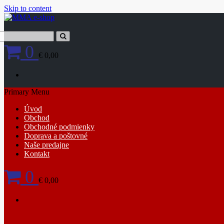
Skip to content
0
€ 0,00
Primary Menu
Úvod
Obchod
Obchodné podmienky
Doprava a poštovné
Naše predajne
Kontakt
0
€ 0,00