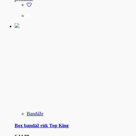
Bandáže
Box bandáž rúk Top King