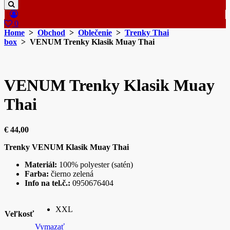
0
Home
>
Obchod
>
Oblečenie
>
Trenky Thai
box
> VENUM Trenky Klasik Muay Thai
VENUM Trenky Klasik Muay
Thai
€
44,00
Trenky VENUM
Klasik Muay Thai
Materiál:
100% polyester (satén)
Farba:
čierno zelená
Info na tel.č.:
0950676404
XXL
Veľkosť
Vymazať