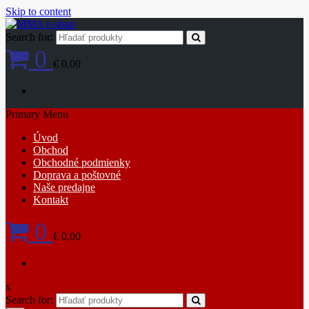
Skip to content
Search for:
0
€ 0,00
Primary Menu
Úvod
Obchod
Obchodné podmienky
Doprava a poštovné
Naše predajne
Kontakt
0
€ 0,00
x
Search for: