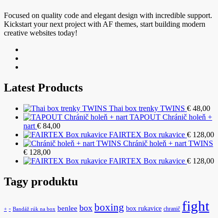
Focused on quality code and elegant design with incredible support.
Kickstart your next project with AF themes, start building modern
creative websites today!
Latest Products
Thai box trenky TWINS
€
48,00
TAPOUT Chránič holeň +
nart
€
84,00
FAIRTEX Box rukavice
€
128,00
Chránič holeň + nart TWINS
€
128,00
FAIRTEX Box rukavice
€
128,00
Tagy produktu
fight
boxing
box
benlee
box rukavice
-
chranič
+
Bandáž rúk na box