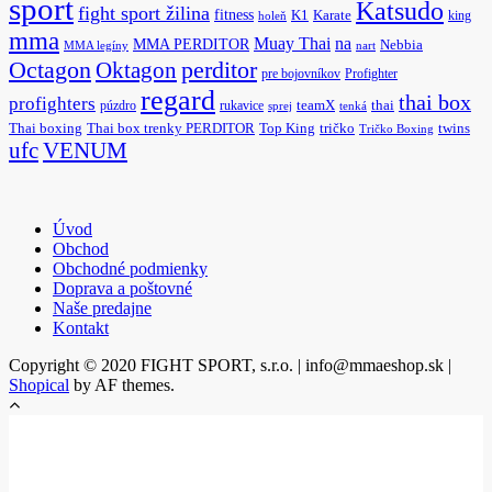
sport
Katsudo
fight sport žilina
fitness
K1
Karate
king
holeň
mma
na
Muay Thai
MMA PERDITOR
Nebbia
MMA legíny
nart
Octagon
Oktagon
perditor
pre bojovníkov
Profighter
regard
thai box
profighters
púzdro
rukavice
teamX
thai
sprej
tenká
Thai boxing
Thai box trenky PERDITOR
Top King
tričko
twins
Tričko Boxing
ufc
VENUM
Úvod
Obchod
Obchodné podmienky
Doprava a poštovné
Naše predajne
Kontakt
Copyright © 2020 FIGHT SPORT, s.r.o. | info@mmaeshop.sk
|
Shopical
by AF themes.