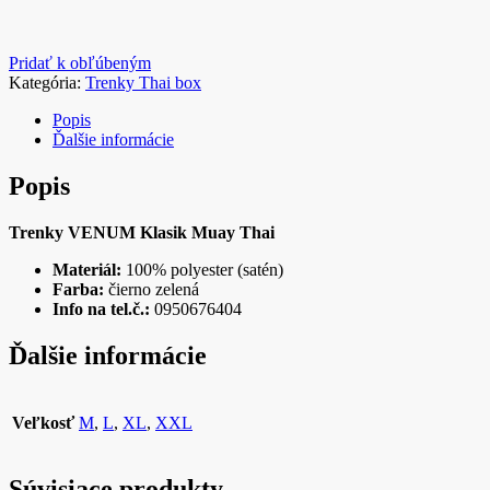
Pridať k obľúbeným
Kategória:
Trenky Thai box
Popis
Ďalšie informácie
Popis
Trenky VENUM
Klasik Muay Thai
Materiál:
100% polyester (satén)
Farba:
čierno zelená
Info na tel.č.:
0950676404
Ďalšie informácie
Veľkosť
M
,
L
,
XL
,
XXL
Súvisiace produkty