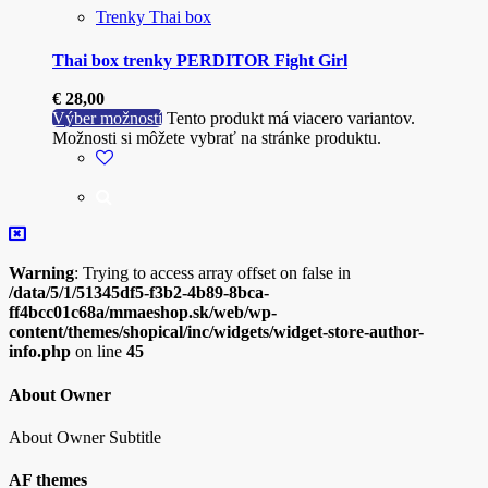
Trenky Thai box
Thai box trenky PERDITOR Fight Girl
€
28,00
Výber možností
Tento produkt má viacero variantov.
Možnosti si môžete vybrať na stránke produktu.
Warning
: Trying to access array offset on false in
/data/5/1/51345df5-f3b2-4b89-8bca-
ff4bcc01c68a/mmaeshop.sk/web/wp-
content/themes/shopical/inc/widgets/widget-store-author-
info.php
on line
45
About Owner
About Owner Subtitle
AF themes