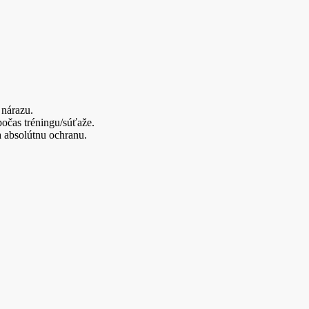
 nárazu.
očas tréningu/súťaže.
 absolútnu ochranu.