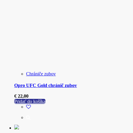
Chrániče zubov
Opro UFC Gold chránič zubov
€
22,00
Pridať do košíka