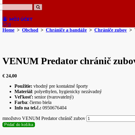
0
Home
>
Obchod
>
Chrániče a bandáže
>
Chrániče zubov
> V
VENUM Predator chránič zubo
€
24,00
Použitie:
vhodný pre kontaktné športy
Materiál
: polyethylen, hygienicky nezávadný
Veľkosť:
senior (tvarovatelný)
Farba
: čierno biela
Info na tel.č.:
0950676404
množstvo VENUM Predator chránič zubov
Pridať do košíka