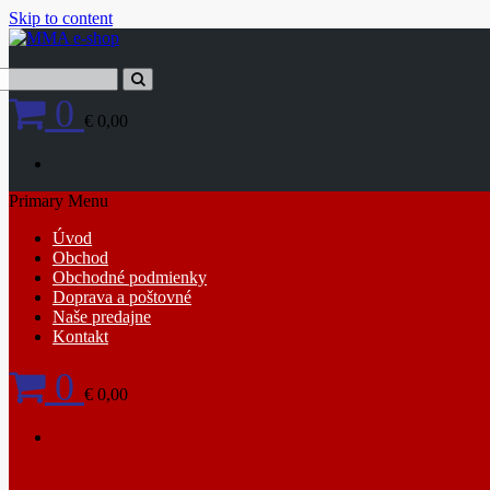
Skip to content
0
€ 0,00
Primary Menu
Úvod
Obchod
Obchodné podmienky
Doprava a poštovné
Naše predajne
Kontakt
0
€ 0,00