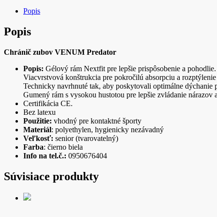
Popis
Popis
Chránič zubov VENUM Predator
Popis:
Gélový rám Nextfit pre lepšie prispôsobenie a pohodlie.
Viacvrstvová konštrukcia pre pokročilú absorpciu a rozptýlenie
Technicky navrhnuté tak, aby poskytovali optimálne dýchanie p
Gumený rám s vysokou hustotou pre lepšie zvládanie nárazov a
Certifikácia CE.
Bez latexu
Použitie:
vhodný pre kontaktné športy
Materiál
: polyethylen, hygienicky nezávadný
Veľkosť:
senior (tvarovatelný)
Farba
: čierno biela
Info na tel.č.:
0950676404
Súvisiace produkty