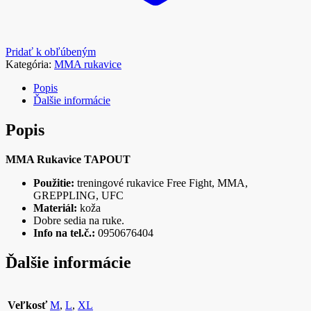
Pridať k obľúbeným
Kategória:
MMA rukavice
Popis
Ďalšie informácie
Popis
MMA Rukavice TAPOUT
Použitie:
treningové rukavice Free Fight, MMA,
GREPPLING, UFC
Materiál:
koža
Dobre sedia na ruke.
Info na tel.č.:
0950676404
Ďalšie informácie
Veľkosť
M
,
L
,
XL