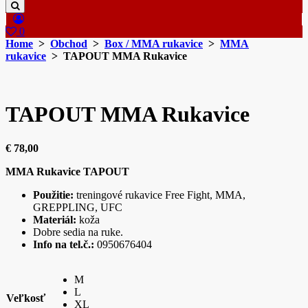
0
Home
>
Obchod
>
Box / MMA rukavice
>
MMA
rukavice
> TAPOUT MMA Rukavice
TAPOUT MMA Rukavice
€
78,00
MMA Rukavice TAPOUT
Použitie:
treningové rukavice Free Fight, MMA,
GREPPLING, UFC
Materiál:
koža
Dobre sedia na ruke.
Info na tel.č.:
0950676404
M
L
Veľkosť
XL