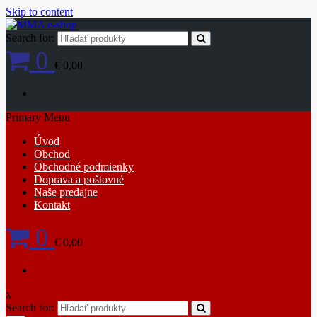
Skip to content
Search for:
0
€ 0,00
Primary Menu
Úvod
Obchod
Obchodné podmienky
Doprava a poštovné
Naše predajne
Kontakt
0
€ 0,00
x
Search for: