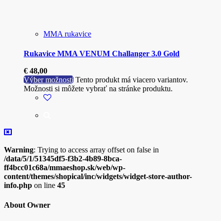
MMA rukavice
Rukavice MMA VENUM Challanger 3.0 Gold
€
48,00
Výber možností
Tento produkt má viacero variantov.
Možnosti si môžete vybrať na stránke produktu.
Warning
: Trying to access array offset on false in
/data/5/1/51345df5-f3b2-4b89-8bca-
ff4bcc01c68a/mmaeshop.sk/web/wp-
content/themes/shopical/inc/widgets/widget-store-author-
info.php
on line
45
About Owner