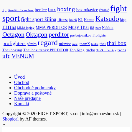
fight
boxing
box
benlee
box rukavice
-
chranič
+
Bandáž rúk na box
sport
Katsudo
fight sport žilina
fitness
K1
Karate
king
holeň
mma
na
Muay Thai
MMA PERDITOR
Nebbia
MMA legíny
nart
Octagon
Oktagon
perditor
pre bojovníkov
Profighter
regard
thai box
profighters
púzdro
rukavice
teamX
thai
sprej
tenká
Thai boxing
Thai box trenky PERDITOR
Top King
tričko
twins
Tričko Boxing
ufc
VENUM
Úvod
Obchod
Obchodné podmienky
Doprava a poštovné
Naše predajne
Kontakt
Copyright © 2020 FIGHT SPORT, s.r.o. | info@mmaeshop.sk
|
Shopical
by AF themes.