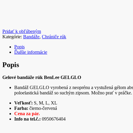
Pridať k obľúbeným
Kategórie:
Bandáže
,
Chrániče rúk
Popis
Ďalšie informácie
Popis
Gelové bandáže rúk BenLee
GELGLO
Bandáž GELGLO vyrobená z neoprénu a vystužená gélom absorb
poloelastická bandáž so suchým zipsom.
Možno
prať
v
práčke
.
Veľkosť:
S, M, L, XL
Farba:
čierno-červená
Cena za pár.
Info na tel.č.:
0950676404