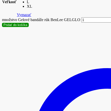
Veľkosť
L
XL
Vymazať
množstvo Gelové bandáže rúk BenLee GELGLO
Pridať do košíka