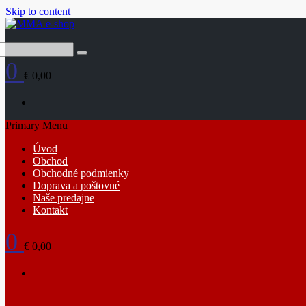
Skip to content
0
€ 0,00
Primary Menu
Úvod
Obchod
Obchodné podmienky
Doprava a poštovné
Naše predajne
Kontakt
0
€ 0,00