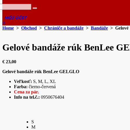
0
Home
>
Obchod
>
Chrániče a bandáže
>
Bandáže
> Gelové
Gelové bandáže rúk BenLee 
€
23,00
Gelové bandáže rúk BenLee
GELGLO
Veľkosť:
S, M, L, XL
Farba:
čierno-červená
Cena za pár.
Info na tel.č.:
0950676404
S
M