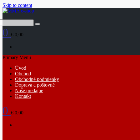
Skip to content
0
€ 0,00
Primary Menu
Úvod
Obchod
Obchodné podmienky
Doprava a poštovné
Naše predajne
Kontakt
0
€ 0,00