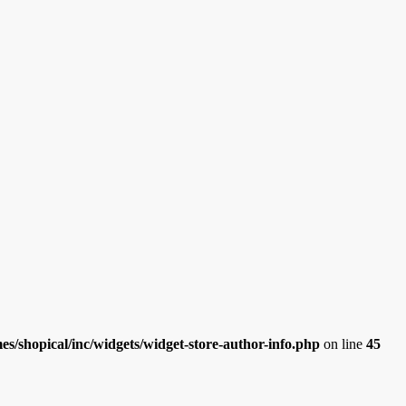
/shopical/inc/widgets/widget-store-author-info.php
on line
45