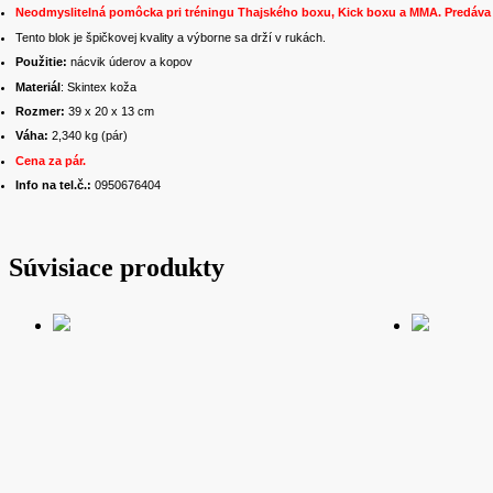
Neodmyslitelná pomôcka pri tréningu Thajského boxu, Kick boxu a MMA. Predáva 
Tento blok je špičkovej kvality a výborne sa drží v rukách.
Použitie:
nácvik úderov a kopov
Materiál
: Skintex koža
Rozmer:
39 x 20 x 13 cm
Váha:
2,340 kg (pár)
Cena za pár.
Info na tel.č.:
0950676404
Súvisiace produkty