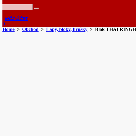
0
Home
>
Obchod
>
Lapy, bloky, hrušky
> Blok THAI RING