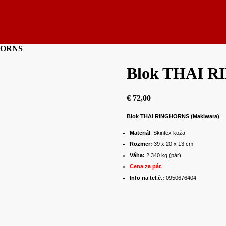
HORNS
Blok THAI 
€
72,00
Blok THAI RINGHORNS (
Makiwara
)
Materiál
: Skintex koža
Rozmer:
39 x 20 x 13 cm
Váha:
2,340 kg (pár)
Cena za pár.
Info na tel.č.:
0950676404