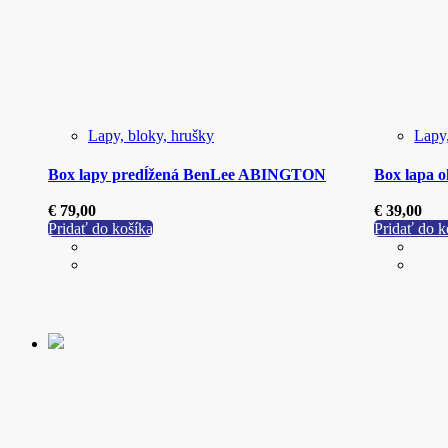
Lapy, bloky, hrušky
Lapy,
Box lapy predĺžená BenLee ABINGTON
Box lapa
€
79,00
€
39,00
Pridať do košíka
Pridať do k