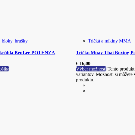
 bloky, hrušky
Tričká a mikiny MMA
 okrúhla BenLee POTENZA
Tričko Muay Thai Boxing Pe
€
16,00
ošíka
Výber možností
Tento produkt
variantov. Možnosti si môžete 
produktu.