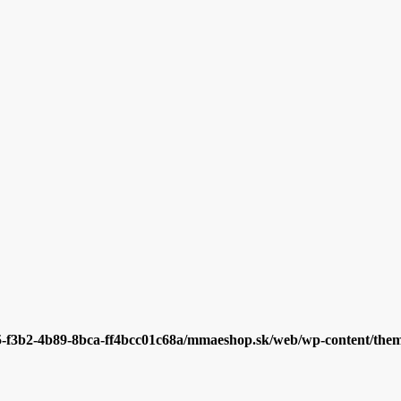
5-f3b2-4b89-8bca-ff4bcc01c68a/mmaeshop.sk/web/wp-content/themes