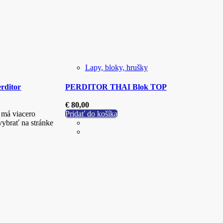
Lapy, bloky, hrušky
rditor
PERDITOR THAI Blok TOP
€
80,00
 má viacero
Pridať do košíka
vybrať na stránke