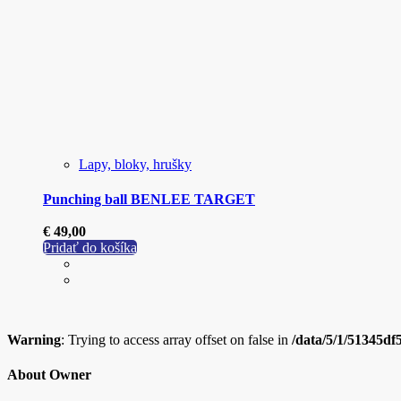
Lapy, bloky, hrušky
Punching ball BENLEE TARGET
€
49,00
Pridať do košíka
Warning
: Trying to access array offset on false in
/data/5/1/51345df
About Owner