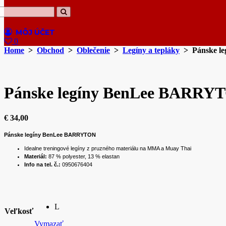
0
Home
>
Obchod
>
Oblečenie
>
Legíny a tepláky
> Pánske l
Pánske legíny BenLee BARRY
€
34,00
Pánske legíny BenLee BARRYTON
Idealne treningové legíny z pruzného materiálu na MMA a Muay Thai
Materiál:
87 % polyester, 13 % elastan
Info na tel. č.:
0950676404
L
Veľkosť
Vymazať