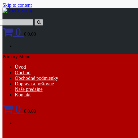
Skip to content
0
€ 0,00
Primary Menu
Úvod
Obchod
Obchodné podmienky
Doprava a poštovné
Naše predajne
Kontakt
0
€ 0,00