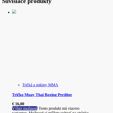
Súvisiace produkty
Tričká a mikiny MMA
Tričko Muay Thai Boxing Perditor
€
16,00
Výber možností
Tento produkt má viacero
variantov. Možnosti si môžete vybrať na stránke