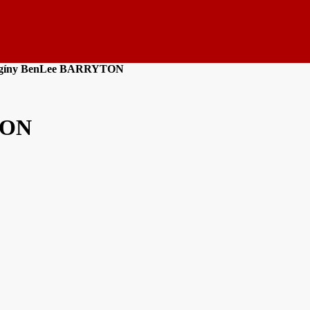
egíny BenLee BARRYTON
TON