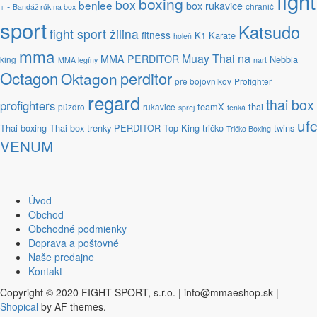
fight
boxing
box
benlee
box rukavice
-
chranič
+
Bandáž rúk na box
sport
Katsudo
fight sport žilina
fitness
K1
Karate
holeň
mma
na
Muay Thai
MMA PERDITOR
Nebbia
king
MMA legíny
nart
Octagon
perditor
Oktagon
pre bojovníkov
Profighter
regard
thai box
profighters
teamX
thai
púzdro
rukavice
sprej
tenká
ufc
Thai boxing
Thai box trenky PERDITOR
Top King
tričko
twins
Tričko Boxing
VENUM
Úvod
Obchod
Obchodné podmienky
Doprava a poštovné
Naše predajne
Kontakt
Copyright © 2020 FIGHT SPORT, s.r.o. | info@mmaeshop.sk
|
Shopical
by AF themes.