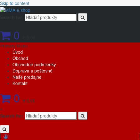
Skip to content
Search for:
0
€ 0,00
Primary Menu
Úvod
Obchod
Obchodné podmienky
Doprava a poštovné
Naše predajne
Kontakt
0
€ 0,00
x
Search for: