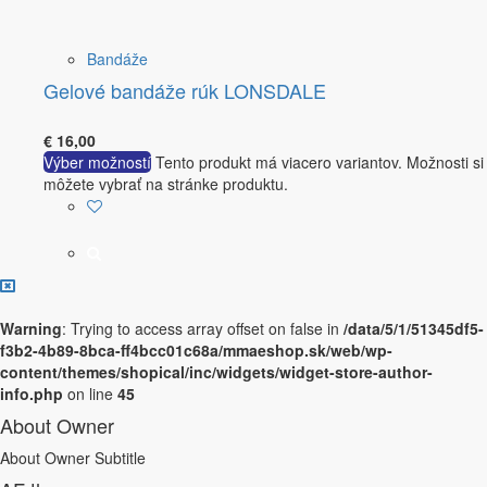
Bandáže
Gelové bandáže rúk LONSDALE
€
16,00
Výber možností
Tento produkt má viacero variantov. Možnosti si
môžete vybrať na stránke produktu.
Warning
: Trying to access array offset on false in
/data/5/1/51345df5-
f3b2-4b89-8bca-ff4bcc01c68a/mmaeshop.sk/web/wp-
content/themes/shopical/inc/widgets/widget-store-author-
info.php
on line
45
About Owner
About Owner Subtitle