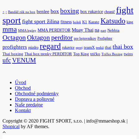
fight
boxing
box
benlee
box rukavice
-
chranič
+
Bandáž rúk na box
sport
Katsudo
fight sport žilina
fitness
K1
Karate
king
holeň
mma
na
Muay Thai
MMA PERDITOR
Nebbia
MMA legíny
nart
Octagon
Oktagon
perditor
pre bojovníkov
Profighter
regard
thai box
profighters
púzdro
rukavice
teamX
thai
sprej
tenká
Thai boxing
Thai box trenky PERDITOR
Top King
tričko
twins
Tričko Boxing
ufc
VENUM
Úvod
Obchod
Obchodné podmienky
Doprava a poštovné
Naše predajne
Kontakt
Copyright © 2020 FIGHT SPORT, s.r.o. | info@mmaeshop.sk
|
Shopical
by AF themes.