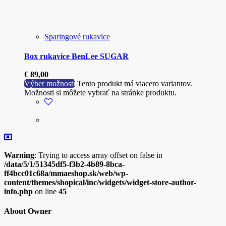
Sparingové rukavice
Box rukavice BenLee SUGAR
€
89,00
Výber možností
Tento produkt má viacero variantov.
Možnosti si môžete vybrať na stránke produktu.
Warning
: Trying to access array offset on false in
/data/5/1/51345df5-f3b2-4b89-8bca-
ff4bcc01c68a/mmaeshop.sk/web/wp-
content/themes/shopical/inc/widgets/widget-store-author-
info.php
on line
45
About Owner