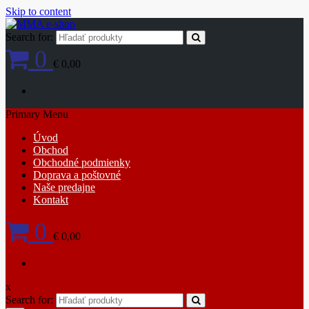
Skip to content
Search for:
0
€ 0,00
Primary Menu
Úvod
Obchod
Obchodné podmienky
Doprava a poštovné
Naše predajne
Kontakt
0
€ 0,00
x
Search for: