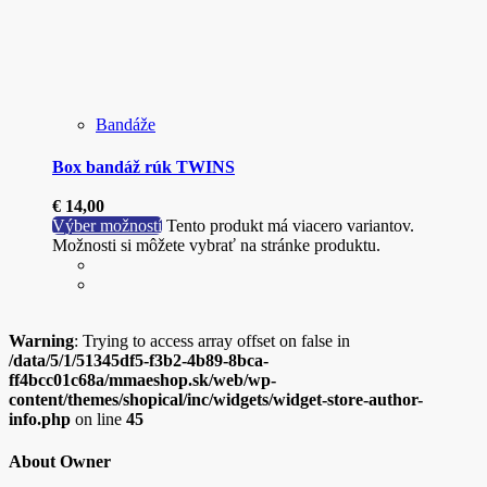
Bandáže
Box bandáž rúk TWINS
€
14,00
Výber možností
Tento produkt má viacero variantov.
Možnosti si môžete vybrať na stránke produktu.
Warning
: Trying to access array offset on false in
/data/5/1/51345df5-f3b2-4b89-8bca-
ff4bcc01c68a/mmaeshop.sk/web/wp-
content/themes/shopical/inc/widgets/widget-store-author-
info.php
on line
45
About Owner