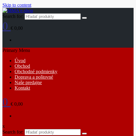
Skip to content
Search for:
0
€ 0,00
Primary Menu
Úvod
Obchod
Obchodné podmienky
Doprava a poštovné
Naše predajne
Kontakt
0
€ 0,00
x
Search for: