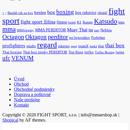
fight
boxing
box
benlee
box rukavice
-
chranič
+
Bandáž rúk na box
sport
Katsudo
fight sport žilina
fitness
K1
Karate
king
holeň
mma
na
Muay Thai
MMA PERDITOR
Nebbia
MMA legíny
nart
Octagon
Oktagon
perditor
pre bojovníkov
Profighter
regard
thai box
profighters
púzdro
rukavice
teamX
thai
sprej
tenká
Thai boxing
Thai box trenky PERDITOR
Top King
tričko
twins
Tričko Boxing
ufc
VENUM
Úvod
Obchod
Obchodné podmienky
Doprava a poštovné
Naše predajne
Kontakt
Copyright © 2020 FIGHT SPORT, s.r.o. | info@mmaeshop.sk
|
Shopical
by AF themes.