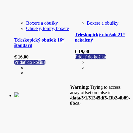
Boxere a obušky
Boxere a obušky
Obušky, tomfy, boxere
Teleskopický obušok 21“
Teleskopický obušok 16“
nekalený
štandard
€
19,00
€
16,00
Pridať do košíka
Pridať do košíka
Warning
: Trying to access
array offset on false in
/data/5/1/51345df5-f3b2-4b89-
8bca-