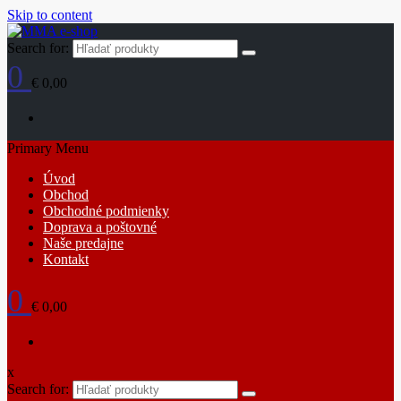
Skip to content
Search for:
0
€ 0,00
Primary Menu
Úvod
Obchod
Obchodné podmienky
Doprava a poštovné
Naše predajne
Kontakt
0
€ 0,00
x
Search for: