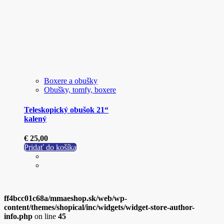
Boxere a obušky
Obušky, tomfy, boxere
Teleskopický obušok 21“
kalený
€
25,00
Pridať do košíka
ff4bcc01c68a/mmaeshop.sk/web/wp-
content/themes/shopical/inc/widgets/widget-store-author-
info.php
on line
45