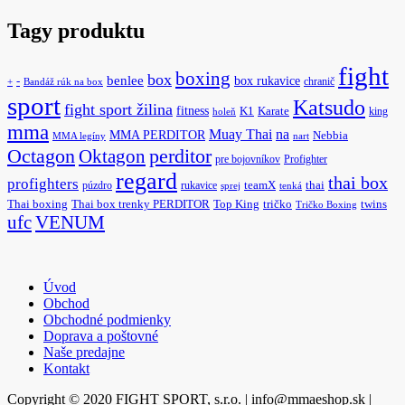
Tagy produktu
fight
boxing
box
benlee
box rukavice
-
chranič
+
Bandáž rúk na box
sport
Katsudo
fight sport žilina
fitness
K1
Karate
king
holeň
mma
na
Muay Thai
MMA PERDITOR
Nebbia
MMA legíny
nart
Octagon
Oktagon
perditor
pre bojovníkov
Profighter
regard
thai box
profighters
púzdro
rukavice
teamX
thai
sprej
tenká
Thai boxing
Thai box trenky PERDITOR
Top King
tričko
twins
Tričko Boxing
ufc
VENUM
Úvod
Obchod
Obchodné podmienky
Doprava a poštovné
Naše predajne
Kontakt
Copyright © 2020 FIGHT SPORT, s.r.o. | info@mmaeshop.sk
|