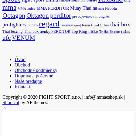
fitness
K1
Karate
king
holeň
mma
na
Muay Thai
MMA PERDITOR
Nebbia
MMA legíny
nart
Octagon
Oktagon
perditor
pre bojovníkov
Profighter
regard
thai box
profighters
púzdro
rukavice
teamX
thai
sprej
tenká
Thai boxing
Thai box trenky PERDITOR
Top King
tričko
twins
Tričko Boxing
ufc
VENUM
Úvod
Obchod
Obchodné podmienky
Doprava a poštovné
Naše predajne
Kontakt
Copyright © 2020 FIGHT SPORT, s.r.o. | info@mmaeshop.sk
|
Shopical
by AF themes.