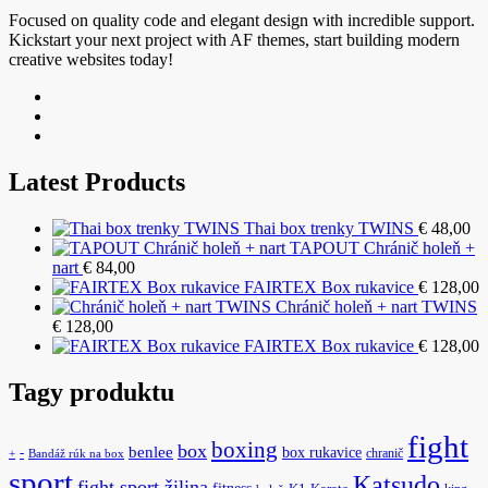
Focused on quality code and elegant design with incredible support.
Kickstart your next project with AF themes, start building modern
creative websites today!
Latest Products
Thai box trenky TWINS
€
48,00
TAPOUT Chránič holeň +
nart
€
84,00
FAIRTEX Box rukavice
€
128,00
Chránič holeň + nart TWINS
€
128,00
FAIRTEX Box rukavice
€
128,00
Tagy produktu
fight
boxing
box
benlee
box rukavice
-
chranič
+
Bandáž rúk na box
sport
Katsudo
fight sport žilina