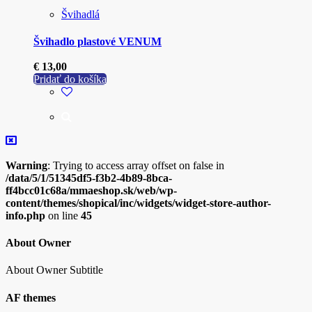
Švihadlá
Švihadlo plastové VENUM
€
13,00
Pridať do košíka
Warning
: Trying to access array offset on false in
/data/5/1/51345df5-f3b2-4b89-8bca-
ff4bcc01c68a/mmaeshop.sk/web/wp-
content/themes/shopical/inc/widgets/widget-store-author-
info.php
on line
45
About Owner
About Owner Subtitle
AF themes