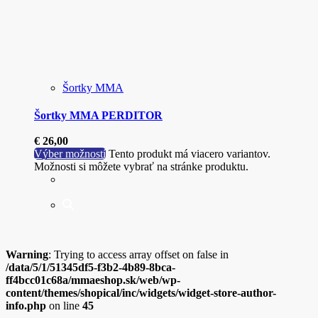
Šortky MMA
Šortky MMA PERDITOR
€
26,00
Výber možností
Tento produkt má viacero variantov.
Možnosti si môžete vybrať na stránke produktu.
Warning
: Trying to access array offset on false in
/data/5/1/51345df5-f3b2-4b89-8bca-
ff4bcc01c68a/mmaeshop.sk/web/wp-
content/themes/shopical/inc/widgets/widget-store-author-
info.php
on line
45