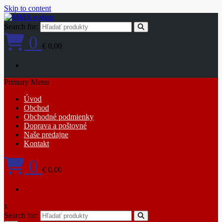
Skip to content
Search for:
0
€ 0,00
Primary Menu
Úvod
Obchod
Obchodné podmienky
Doprava a poštovné
Naše predajne
Kontakt
0
€ 0,00
x
Search for: