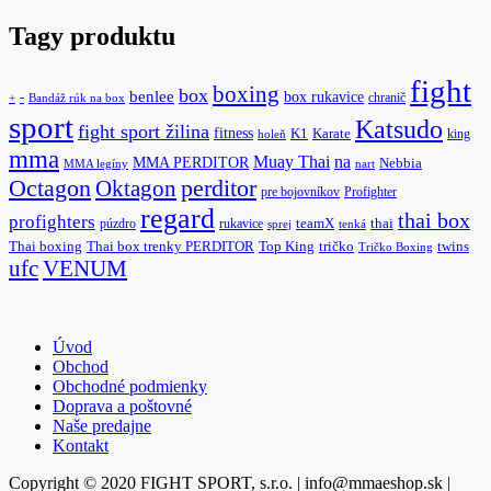
Tagy produktu
fight
boxing
box
benlee
box rukavice
-
chranič
+
Bandáž rúk na box
sport
Katsudo
fight sport žilina
fitness
K1
Karate
king
holeň
mma
na
Muay Thai
MMA PERDITOR
Nebbia
MMA legíny
nart
Octagon
Oktagon
perditor
pre bojovníkov
Profighter
regard
thai box
profighters
púzdro
rukavice
teamX
thai
sprej
tenká
Thai boxing
Thai box trenky PERDITOR
Top King
tričko
twins
Tričko Boxing
ufc
VENUM
Úvod
Obchod
Obchodné podmienky
Doprava a poštovné
Naše predajne
Kontakt
Copyright © 2020 FIGHT SPORT, s.r.o. | info@mmaeshop.sk
|