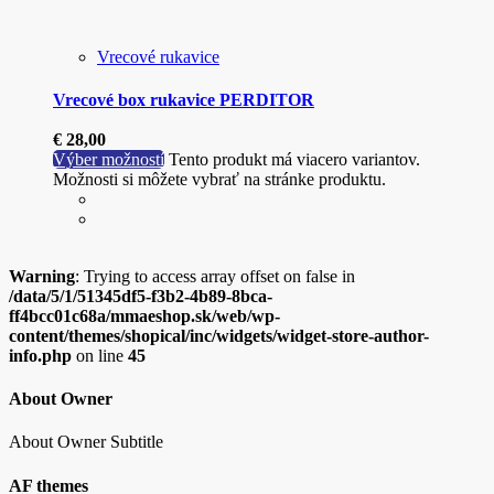
Vrecové rukavice
Vrecové box rukavice PERDITOR
€
28,00
Výber možností
Tento produkt má viacero variantov.
Možnosti si môžete vybrať na stránke produktu.
Warning
: Trying to access array offset on false in
/data/5/1/51345df5-f3b2-4b89-8bca-
ff4bcc01c68a/mmaeshop.sk/web/wp-
content/themes/shopical/inc/widgets/widget-store-author-
info.php
on line
45
About Owner
About Owner Subtitle
AF themes