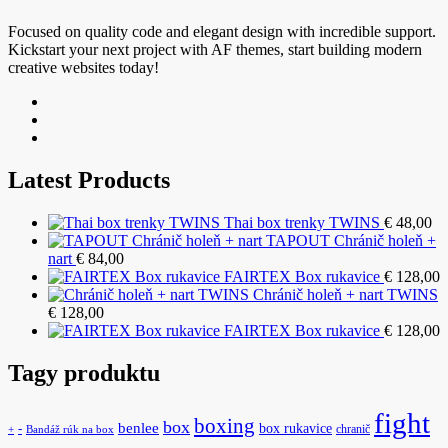
Focused on quality code and elegant design with incredible support.
Kickstart your next project with AF themes, start building modern
creative websites today!
Latest Products
Thai box trenky TWINS
€
48,00
TAPOUT Chránič holeň +
nart
€
84,00
FAIRTEX Box rukavice
€
128,00
Chránič holeň + nart TWINS
€
128,00
FAIRTEX Box rukavice
€
128,00
Tagy produktu
fight
boxing
box
benlee
box rukavice
-
chranič
+
Bandáž rúk na box