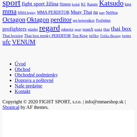
sport
Katsudo
fight sport žilina
fitness
K1
Karate
king
holeň
mma
na
Muay Thai
MMA PERDITOR
Nebbia
MMA legíny
nart
Octagon
Oktagon
perditor
pre bojovníkov
Profighter
regard
thai box
profighters
púzdro
rukavice
teamX
thai
sprej
tenká
Thai boxing
Thai box trenky PERDITOR
Top King
tričko
twins
Tričko Boxing
ufc
VENUM
Úvod
Obchod
Obchodné podmienky
Doprava a poštovné
Naše predajne
Kontakt
Copyright © 2020 FIGHT SPORT, s.r.o. | info@mmaeshop.sk
|
Shopical
by AF themes.