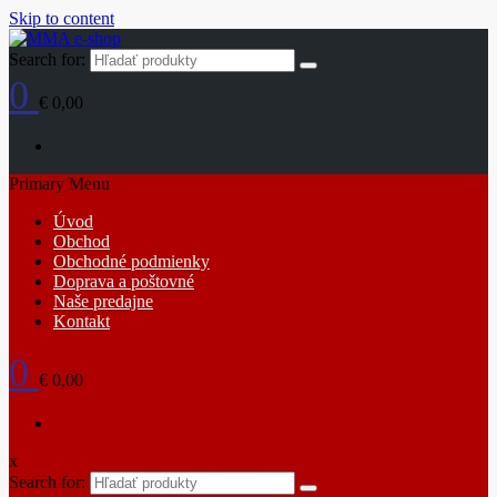
Skip to content
Search for:
0
€ 0,00
Primary Menu
Úvod
Obchod
Obchodné podmienky
Doprava a poštovné
Naše predajne
Kontakt
0
€ 0,00
x
Search for: