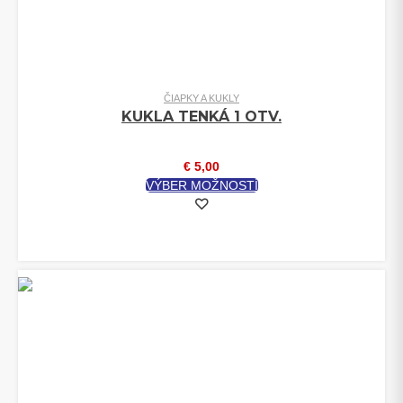
ČIAPKY A KUKLY
KUKLA TENKÁ 1 OTV.
€
5,00
TENTO
VÝBER MOŽNOSTÍ
PRODUKT
MÁ
VIACERO
VARIANTOV.
MOŽNOSTI
SI
MÔŽETE
VYBRAŤ
NA
STRÁNKE
PRODUKTU.