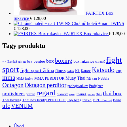
FAIRTEX Box
rukavice
€
128,00
Chránič holeň + nart TWINS
€
128,00
FAIRTEX Box rukavice
€
128,00
Tagy produktu
fight
boxing
box
benlee
box rukavice
-
chranič
+
Bandáž rúk na box
sport
Katsudo
fight sport žilina
fitness
K1
Karate
king
holeň
mma
na
Muay Thai
MMA PERDITOR
Nebbia
MMA legíny
nart
Octagon
Oktagon
perditor
pre bojovníkov
Profighter
regard
thai box
profighters
púzdro
rukavice
teamX
thai
sprej
tenká
Thai boxing
Thai box trenky PERDITOR
Top King
tričko
twins
Tričko Boxing
ufc
VENUM
Úvod