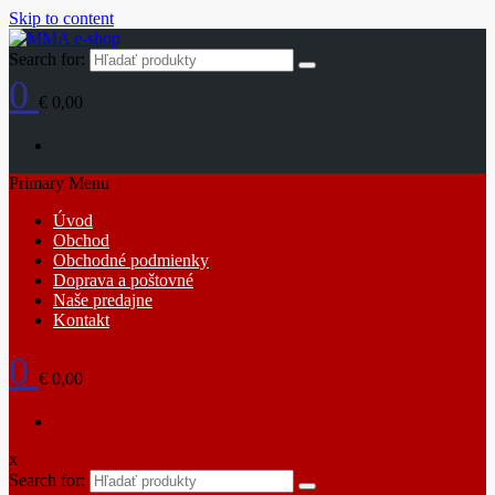
Skip to content
Search for:
0
€ 0,00
Primary Menu
Úvod
Obchod
Obchodné podmienky
Doprava a poštovné
Naše predajne
Kontakt
0
€ 0,00
x
Search for: