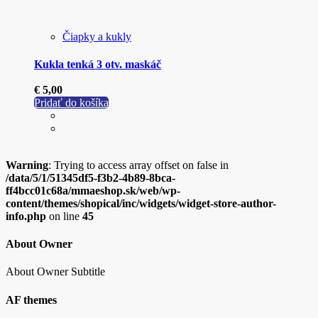
Čiapky a kukly
Kukla tenká 3 otv. maskáč
€
5,00
Pridať do košíka
Warning
: Trying to access array offset on false in
/data/5/1/51345df5-f3b2-4b89-8bca-
ff4bcc01c68a/mmaeshop.sk/web/wp-
content/themes/shopical/inc/widgets/widget-store-author-
info.php
on line
45
About Owner
About Owner Subtitle
AF themes