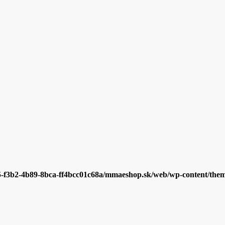
5-f3b2-4b89-8bca-ff4bcc01c68a/mmaeshop.sk/web/wp-content/themes