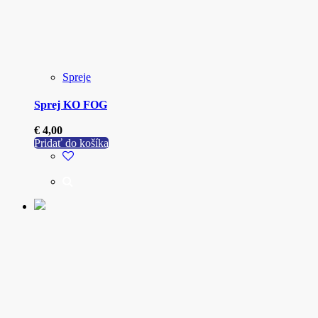
Spreje
Sprej KO FOG
€
4,00
Pridať do košíka