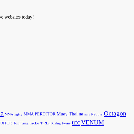
ve websites today!
a
Octagon
na
Muay Thai
MMA PERDITOR
Nebbia
MMA legíny
nart
ufc
VENUM
ERDITOR
Top King
tričko
twins
Tričko Boxing