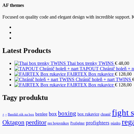
AF themes
Focused on quality code and elegant design with incredible support. K
Latest Products
Thai box trenky TWINS
€
48,00
TAPOUT Chránič holeň + n
FAIRTEX Box rukavice
€
128,00
Chránič holeň + nart TWINS
FAIRTEX Box rukavice
€
128,00
Tagy produktu
fight 
boxing
box
benlee
box rukavice
-
chranič
+
Bandáž rúk na box
reg
Oktagon
perditor
profighters
pre bojovníkov
Profighter
púzdro