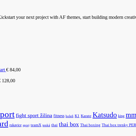
ickstart your next project with AF themes, start building modern creati
art
€
84,00
€
128,00
sport
Katsudo
mm
fight sport žilina
fitness
K1
Karate
king
holeň
ard
thai box
rukavice
teamX
thai
Thai boxing
Thai box trenky P
sprej
tenká