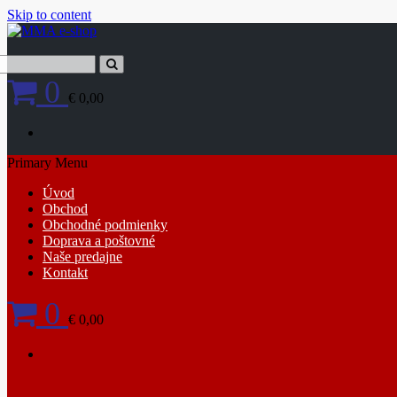
Skip to content
0
€ 0,00
Primary Menu
Úvod
Obchod
Obchodné podmienky
Doprava a poštovné
Naše predajne
Kontakt
0
€ 0,00