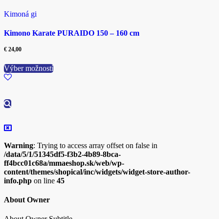
Kimoná gi
Kimono Karate PURAIDO 150 – 160 cm
€
24,00
Tento
Výber možností
produkt
má
viacero
variantov.
Možnosti
si
môžete
vybrať
na
Warning
: Trying to access array offset on false in
stránke
/data/5/1/51345df5-f3b2-4b89-8bca-
produktu.
ff4bcc01c68a/mmaeshop.sk/web/wp-
content/themes/shopical/inc/widgets/widget-store-author-
info.php
on line
45
About Owner
About Owner Subtitle