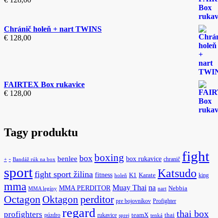
Chránič holeň + nart TWINS
€
128,00
FAIRTEX Box rukavice
€
128,00
Tagy produktu
fight
boxing
box
benlee
box rukavice
-
chranič
+
Bandáž rúk na box
sport
Katsudo
fight sport žilina
fitness
K1
Karate
king
holeň
mma
na
Muay Thai
MMA PERDITOR
Nebbia
MMA legíny
nart
Octagon
Oktagon
perditor
pre bojovníkov
Profighter
regard
thai box
profighters
púzdro
rukavice
teamX
thai
sprej
tenká