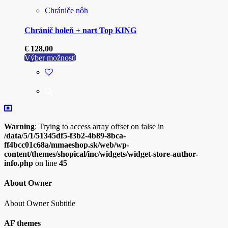
Chrániče nôh
Chránič holeň + nart Top KING
€
128,00
Tento
Výber možností
produkt
má
viacero
variantov.
Možnosti
si
môžete
Warning
: Trying to access array offset on false in
vybrať
/data/5/1/51345df5-f3b2-4b89-8bca-
na
ff4bcc01c68a/mmaeshop.sk/web/wp-
stránke
content/themes/shopical/inc/widgets/widget-store-author-
produktu.
info.php
on line
45
About Owner
About Owner Subtitle
AF themes