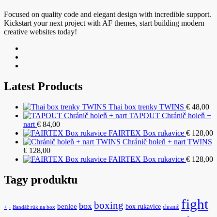
Focused on quality code and elegant design with incredible support.
Kickstart your next project with AF themes, start building modern
creative websites today!
Latest Products
Thai box trenky TWINS
€
48,00
TAPOUT Chránič holeň +
nart
€
84,00
FAIRTEX Box rukavice
€
128,00
Chránič holeň + nart TWINS
€
128,00
FAIRTEX Box rukavice
€
128,00
Tagy produktu
fight
boxing
box
benlee
box rukavice
-
chranič
+
Bandáž rúk na box