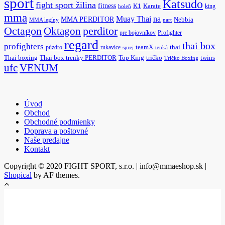
sport
Katsudo
fight sport žilina
fitness
K1
Karate
king
holeň
mma
na
Muay Thai
MMA PERDITOR
Nebbia
MMA legíny
nart
Octagon
Oktagon
perditor
pre bojovníkov
Profighter
regard
thai box
profighters
púzdro
rukavice
teamX
thai
sprej
tenká
Thai boxing
Thai box trenky PERDITOR
Top King
tričko
twins
Tričko Boxing
ufc
VENUM
Úvod
Obchod
Obchodné podmienky
Doprava a poštovné
Naše predajne
Kontakt
Copyright © 2020 FIGHT SPORT, s.r.o. | info@mmaeshop.sk
|
Shopical
by AF themes.