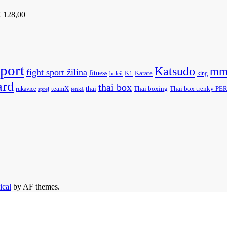
€
128,00
sport
Katsudo
mm
fight sport žilina
fitness
K1
Karate
king
holeň
ard
thai box
rukavice
teamX
thai
Thai boxing
Thai box trenky P
sprej
tenká
ical
by AF themes.