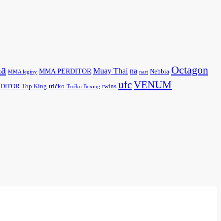
a
Octagon
na
Muay Thai
MMA PERDITOR
Nebbia
MMA legíny
nart
ufc
VENUM
ERDITOR
Top King
tričko
twins
Tričko Boxing