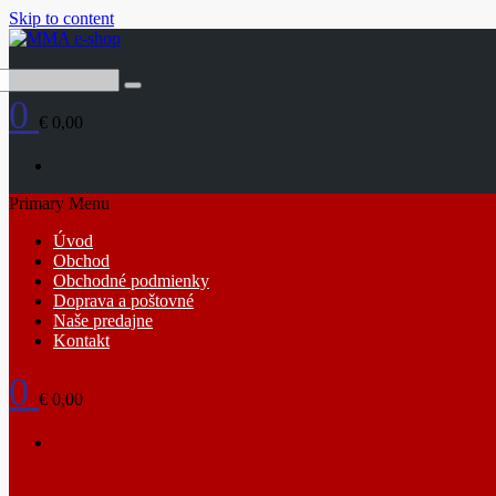
Skip to content
0
€ 0,00
Primary Menu
Úvod
Obchod
Obchodné podmienky
Doprava a poštovné
Naše predajne
Kontakt
0
€ 0,00