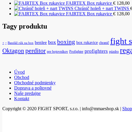
FAIRTEX Box rukavice
€
128,00
Chránič holeň + nart TWINS
FAIRTEX Box rukavice
€
128,00
Tagy produktu
fight 
boxing
box
benlee
box rukavice
-
chranič
+
Bandáž rúk na box
reg
Oktagon
perditor
profighters
pre bojovníkov
Profighter
púzdro
Úvod
Obchod
Obchodné podmienky
Doprava a poštovné
Naše predajne
Kontakt
Copyright © 2020 FIGHT SPORT, s.r.o. | info@mmaeshop.sk
|
Shop