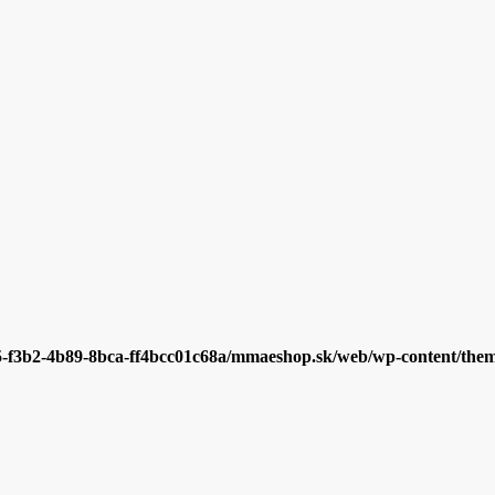
5-f3b2-4b89-8bca-ff4bcc01c68a/mmaeshop.sk/web/wp-content/themes