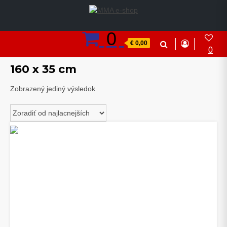
Skip
to
content
0
€ 0,00
0
Home
> Produkt Veľkosť > 160 x 35 cm
160 x 35 cm
Zobrazený jediný výsledok