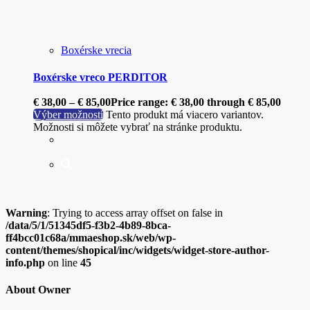
Boxérske vrecia
Boxérske vreco PERDITOR
€
38,00
–
€
85,00
Price range: € 38,00 through € 85,00
Výber možností
Tento produkt má viacero variantov.
Možnosti si môžete vybrať na stránke produktu.
Warning
: Trying to access array offset on false in
/data/5/1/51345df5-f3b2-4b89-8bca-
ff4bcc01c68a/mmaeshop.sk/web/wp-
content/themes/shopical/inc/widgets/widget-store-author-
info.php
on line
45
About Owner