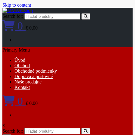
Skip to content
Search for:
0
€ 0,00
Primary Menu
Úvod
Obchod
Obchodné podmienky
Doprava a poštovné
Naše predajne
Kontakt
0
€ 0,00
x
Search for: