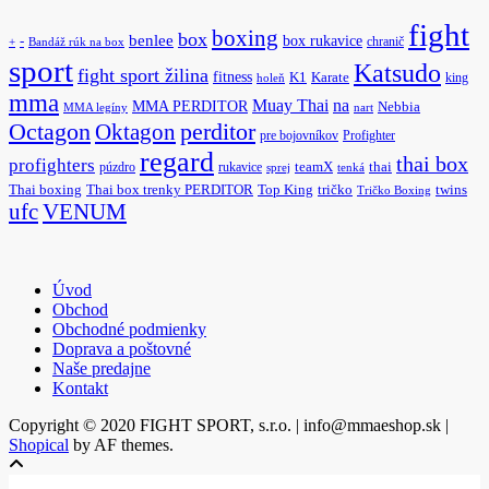
fight
boxing
box
benlee
box rukavice
-
chranič
+
Bandáž rúk na box
sport
Katsudo
fight sport žilina
fitness
K1
Karate
king
holeň
mma
na
Muay Thai
MMA PERDITOR
Nebbia
MMA legíny
nart
Octagon
Oktagon
perditor
pre bojovníkov
Profighter
regard
thai box
profighters
púzdro
rukavice
teamX
thai
sprej
tenká
Thai boxing
Thai box trenky PERDITOR
Top King
tričko
twins
Tričko Boxing
ufc
VENUM
Úvod
Obchod
Obchodné podmienky
Doprava a poštovné
Naše predajne
Kontakt
Copyright © 2020 FIGHT SPORT, s.r.o. | info@mmaeshop.sk
|
Shopical
by AF themes.