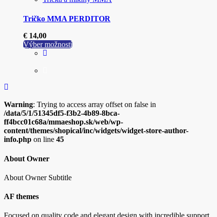
Tričko MMA PERDITOR
€
14,00
Tento
Výber možností
produkt
má
viacero
variantov.
Možnosti
si
Warning
: Trying to access array offset on false in
môžete
/data/5/1/51345df5-f3b2-4b89-8bca-
vybrať
ff4bcc01c68a/mmaeshop.sk/web/wp-
na
content/themes/shopical/inc/widgets/widget-store-author-
stránke
info.php
on line
45
produktu.
About Owner
About Owner Subtitle
AF themes
Focused on quality code and elegant design with incredible support.