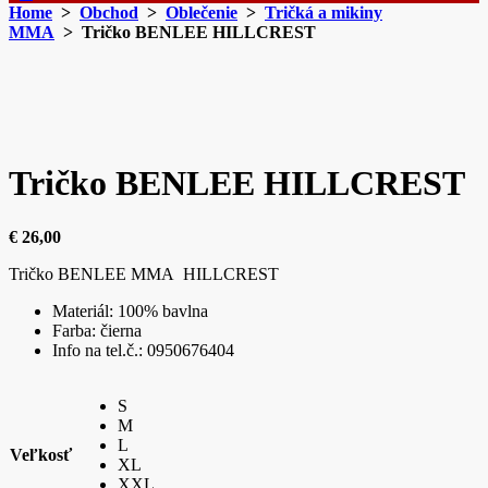
Home
>
Obchod
>
Oblečenie
>
Tričká a mikiny
MMA
> Tričko BENLEE HILLCREST
Tričko BENLEE HILLCREST
€
26,00
Tričko BENLEE MMA HILLCREST
Materiál: 100% bavlna
Farba: čierna
Info na tel.č.: 0950676404
S
M
L
Veľkosť
XL
XXL