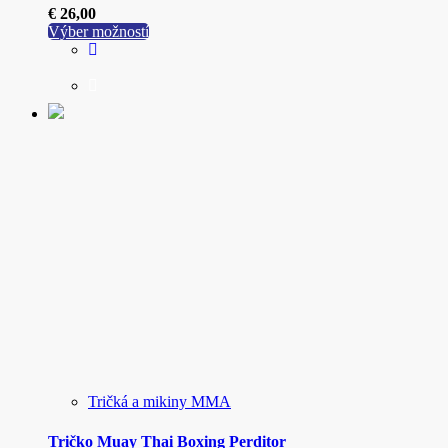
€
26,00
Tento
Výber možností
produkt
má
viacero
variantov.
Možnosti
si
môžete
vybrať
na
stránke
produktu.
Tričká a mikiny MMA
Tričko Muay Thai Boxing Perditor