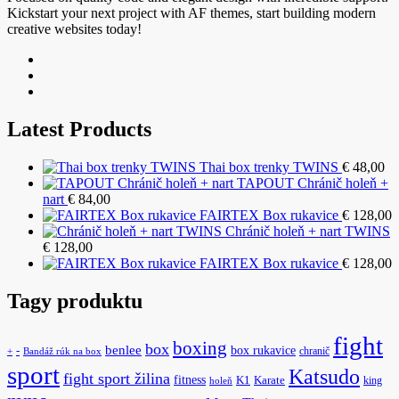
Kickstart your next project with AF themes, start building modern
creative websites today!
Latest Products
Thai box trenky TWINS
€
48,00
TAPOUT Chránič holeň +
nart
€
84,00
FAIRTEX Box rukavice
€
128,00
Chránič holeň + nart TWINS
€
128,00
FAIRTEX Box rukavice
€
128,00
Tagy produktu
fight
boxing
box
benlee
box rukavice
-
chranič
+
Bandáž rúk na box
sport
Katsudo
fight sport žilina
fitness
K1
Karate
king
holeň