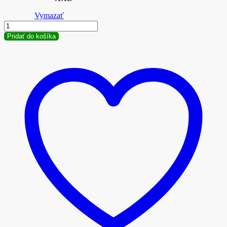
Vymazať
množstvo
Tričko
Pridať do košíka
BENLEE
HILLCREST