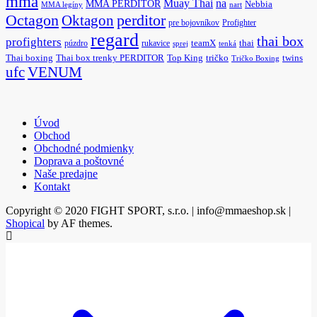
mma
na
Muay Thai
MMA PERDITOR
Nebbia
MMA legíny
nart
Octagon
Oktagon
perditor
pre bojovníkov
Profighter
regard
thai box
profighters
púzdro
rukavice
teamX
thai
sprej
tenká
Thai boxing
Thai box trenky PERDITOR
Top King
tričko
twins
Tričko Boxing
ufc
VENUM
Úvod
Obchod
Obchodné podmienky
Doprava a poštovné
Naše predajne
Kontakt
Copyright © 2020 FIGHT SPORT, s.r.o. | info@mmaeshop.sk
|
Shopical
by AF themes.