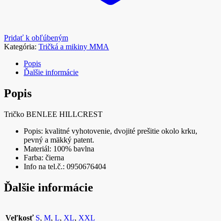
Pridať k obľúbeným
Kategória:
Tričká a mikiny MMA
Popis
Ďalšie informácie
Popis
Tričko BENLEE HILLCREST
Popis: kvalitné vyhotovenie, dvojité prešitie okolo krku,
pevný a mäkký patent.
Materiál: 100% bavlna
Farba: čierna
Info na tel.č.: 0950676404
Ďalšie informácie
Veľkosť
S
,
M
,
L
,
XL
,
XXL