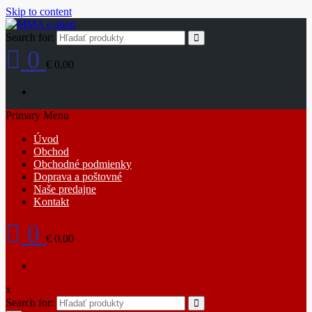
Skip to content
Search for:
0
€ 0,00
Primary Menu
Úvod
Obchod
Obchodné podmienky
Doprava a poštovné
Naše predajne
Kontakt
0
€ 0,00
x
Search for: