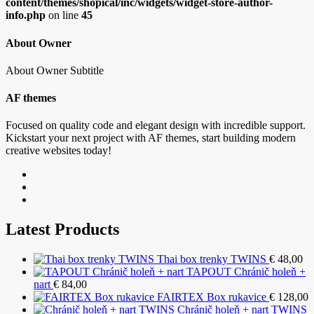
content/themes/shopical/inc/widgets/widget-store-author-
info.php
on line
45
About Owner
About Owner Subtitle
AF themes
Focused on quality code and elegant design with incredible support.
Kickstart your next project with AF themes, start building modern
creative websites today!
Latest Products
Thai box trenky TWINS
€
48,00
TAPOUT Chránič holeň +
nart
€
84,00
FAIRTEX Box rukavice
€
128,00
Chránič holeň + nart TWINS