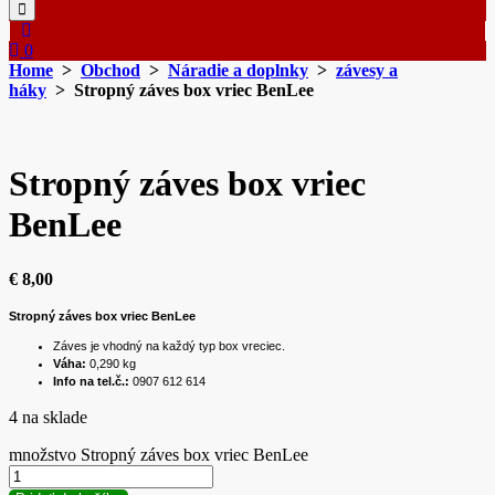
0
Home
>
Obchod
>
Náradie a doplnky
>
závesy a
háky
> Stropný záves box vriec BenLee
Stropný záves box vriec
BenLee
€
8,00
Stropný záves box vriec BenLee
Záves je vhodný na každý typ box vreciec.
Váha:
0,290 kg
Info na tel.č.:
0907 612 614
4 na sklade
množstvo Stropný záves box vriec BenLee