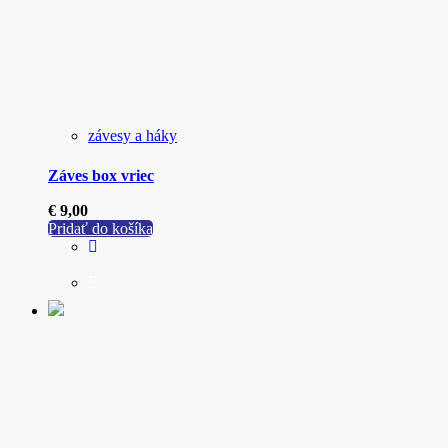
závesy a háky
Záves box vriec
€
9,00
Pridať do košíka