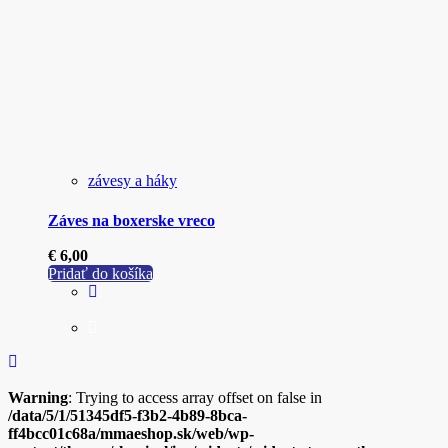
závesy a háky
Záves na boxerske vreco
€
6,00
Pridať do košíka
Warning
: Trying to access array offset on false in
/data/5/1/51345df5-f3b2-4b89-8bca-
ff4bcc01c68a/mmaeshop.sk/web/wp-