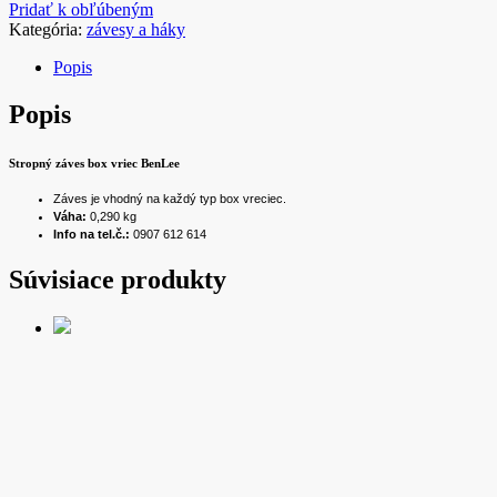
Pridať k obľúbeným
Kategória:
závesy a háky
Popis
Popis
Stropný záves box vriec BenLee
Záves je vhodný na každý typ box vreciec.
Váha:
0,290 kg
Info na tel.č.:
0907 612 614
Súvisiace produkty