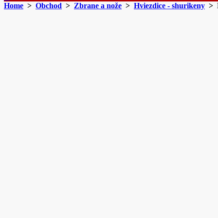
Home
>
Obchod
>
Zbrane a nože
>
Hviezdice - shurikeny
> H