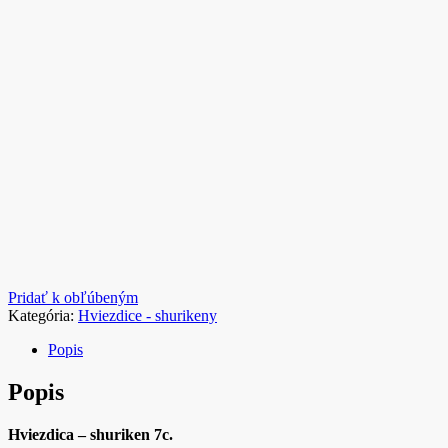
Pridať k obľúbeným
Kategória:
Hviezdice - shurikeny
Popis
Popis
Hviezdica – shuriken 7c.