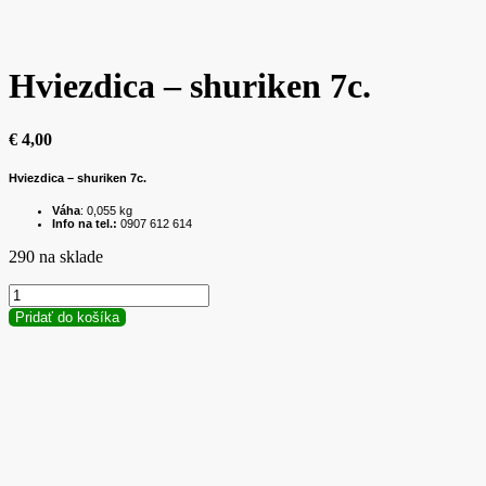
Hviezdica – shuriken 7c.
€
4,00
Hviezdica – shuriken 7c.
Váha
: 0,055 kg
Info na tel.:
0907 612 614
290 na sklade
množstvo
Hviezdica
Pridať do košíka
-
shuriken
7c.