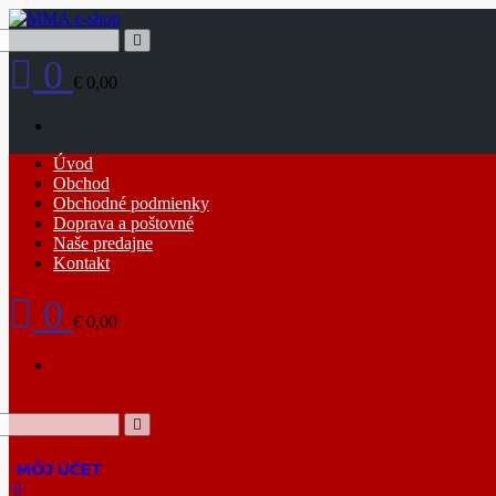
Skip
to
content
0
€ 0,00
Primary
Úvod
Menu
Obchod
Obchodné podmienky
Doprava a poštovné
Naše predajne
Kontakt
0
€ 0,00
0